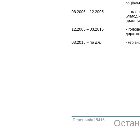
соціаль
08.2005 – 12.2005
- голо
благоді
праці т
12.2005 – 03.2015
- голов
державн
03.2015 – по д.ч.
- керів
Переглядів
15416
Остан