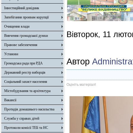
Інвестиційний довідник
Запобігання проявам корупції
Очищення влади
Вівторок, 11 люто
Вивчення громадської думки
Правове забезпечення
Установи
Автор
Administra
Громадська рада при РДА
Державний реєстр виборців
Соціальний захист населення
Оцініть матеріал!
Містобудування та архітектура
Вакансії
Протидія домашнього насильства
Служба у справах дітей
Протоколи комісії ТЕБ та НС