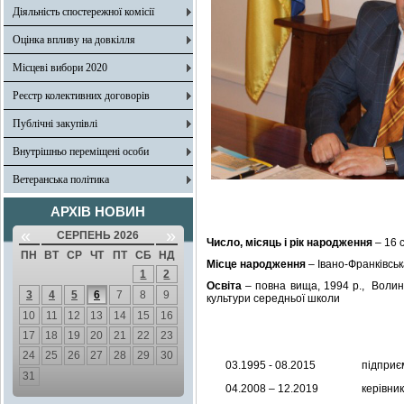
Діяльність спостережної комісії
Оцінка впливу на довкілля
Місцеві вибори 2020
Реєстр колективних договорів
Публічні закупівлі
Внутрішньо переміщені особи
Ветеранська політика
АРХІВ НОВИН
«
»
СЕРПЕНЬ 2026
Число, місяць і рік народження
– 16 
ПН
ВТ
СР
ЧТ
ПТ
СБ
НД
Місце народження
– Івано-Франківськ
1
2
Освіта
– повна вища, 1994 р., Волинс
3
4
5
6
7
8
9
культури середньої школи
10
11
12
13
14
15
16
17
18
19
20
21
22
23
24
25
26
27
28
29
30
03.1995 - 08.2015
підприє
31
04.2008 – 12.2019
керівни