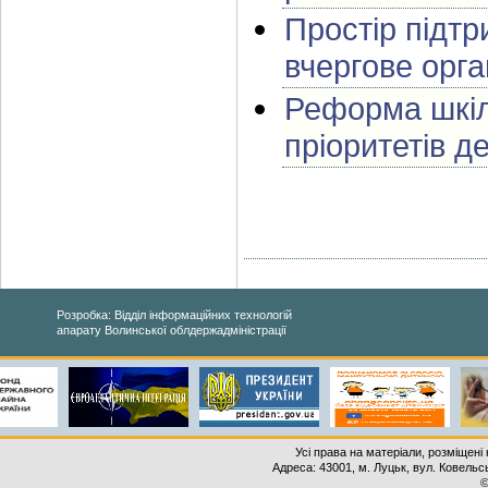
Простір підтр
вчергове орга
Реформа шкіл
пріоритетів д
Розробка: Відділ інформаційних технологій
апарату Волинської облдержадміністрації
Усі права на матеріали, розміщені 
Адреса: 43001, м. Луцьк, вул. Ковельськ
©