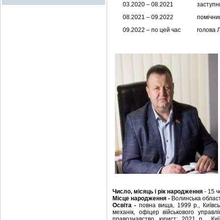
03.2020 – 08.2021
заступн
08.2021 – 09.2022
помічни
09.2022 – по цей час
голова 
Число, місяць і рік народження
- 15 
Місце народження -
Волинська област
Освіта -
повна вища, 1999 р., Київсь
механік, офіцер військового управл
правознавство, юрист;
2021 р , Киї