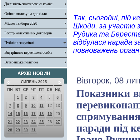
Діяльність спостережної комісії
Оцінка впливу на довкілля
Так, сьогодні, під
Місцеві вибори 2020
Шкоди, за участю з
Рудика та Берестеч
Реєстр колективних договорів
відбулася нарада з
Публічні закупівлі
повноважень органу
Внутрішньо переміщені особи
Ветеранська політика
АРХІВ НОВИН
Вівторок, 08 ли
«
»
ЛИПЕНЬ 2025
ПН
ВТ
СР
ЧТ
ПТ
СБ
НД
Показники в
1
2
3
4
5
6
перевиконанн
7
8
9
10
11
12
13
спрямування 
14
15
16
17
18
19
20
21
22
23
24
25
26
27
наради під 
28
29
30
31
Івана Рудниц