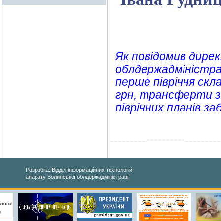
Як повідомив дире
облдержадміністра
перше півріччя скла
грн, трансферти з
піврічних планів з
Розробка: Відділ інформаційних технологій
апарату Волинської облдержадміністрації