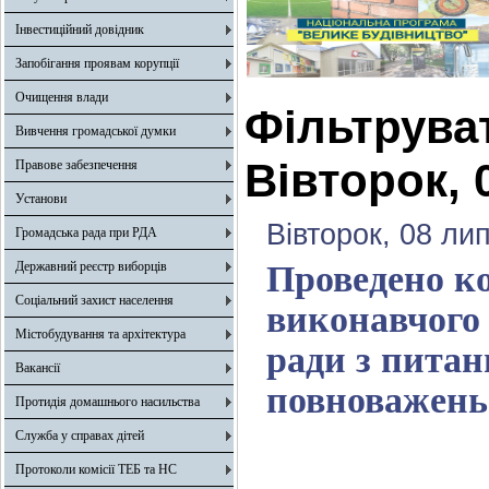
Інвестиційний довідник
Запобігання проявам корупції
Очищення влади
Фільтрува
Вивчення громадської думки
Вівторок, 
Правове забезпечення
Установи
Вівторок, 08 ли
Громадська рада при РДА
Державний реєстр виборців
Проведено ко
Соціальний захист населення
виконавчого 
Містобудування та архітектура
ради з питан
Вакансії
повноважень
Протидія домашнього насильства
Служба у справах дітей
Протоколи комісії ТЕБ та НС