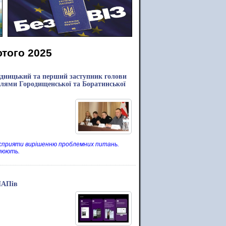
ютого 2025
Рудницький та перший заступник голови
телями Городищенської та Боратинської
 сприяти вирішенню проблемних питань.
илюють.
ЦНАПів