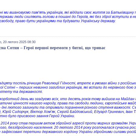
і ми вшановуємо пам’ять українців, які віддали своє життя за Батьківщину пі
держави люди схиляють голови в пошані до Героїв, які без зброї вступили в 
 свободу, право бути українцями та будувати Українську державу.
, 20 лютого 2025 08:30
сна Сотня – Герої першої перемоги у битві, що триває
адцяту поспіль річницю Революції Гідності, втретє в умовах війни з російсь
ої Сотні – перших невинно загиблих українців, які встали до нерівного бою 
нітету та державності.
скорботний день ми згадуємо всіх, хто десять років тому вийшов на Майда
атичні цінності нашого народу, права та свободи людини, європейське май
» дні лютого загинули та отримали поранення різного ступеня важкості. С
, Юрій Сидорчук, Віктор Хом’як, Сергій Байдовський, Едуард Гриневич, Іван 
тно було присвоєно звання Герой України.
2014 року став першим актом збройної aгpeciï проти мирних громадян Укр
ного, беззбройного населення. 20 лютого 2014 року розпочалася сучасна росі
 зафіксовані перетини державного кордону України збройними силами російс