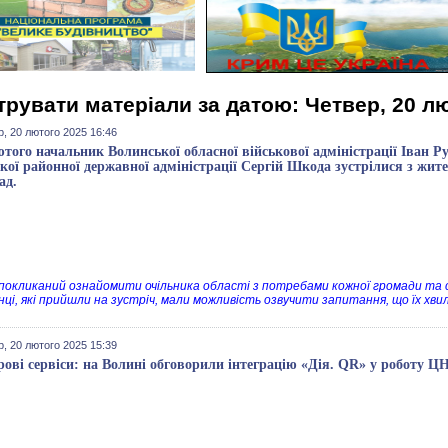
трувати матеріали за датою: Четвер, 20 л
, 20 лютого 2025 16:46
ютого начальник Волинської обласної військової адміністрації Іван 
кої районної державної адміністрації Сергій Шкода зустрілися з жи
ад.
покликаний ознайомити очільника області з потребами кожної громади та
ці, які прийшли на зустріч, мали можливість озвучити запитання, що їх хв
, 20 лютого 2025 15:39
ові сервіси: на Волині обговорили інтеграцію «Дія. QR» у роботу 