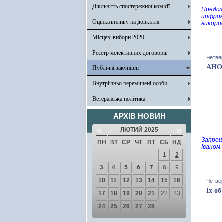
Діяльність спостережної комісії
Предст
цифров
Оцінка впливу на довкілля
викори
Місцеві вибори 2020
Реєстр колективних договорів
Четвер
АНОН
Публічні закупівлі
Внутрішньо переміщені особи
Ветеранська політика
АРХІВ НОВИН
«
»
ЛЮТИЙ 2025
Запрош
ПН
ВТ
СР
ЧТ
ПТ
СБ
НД
Іваном
1
2
3
4
5
6
7
8
9
10
11
12
13
14
15
16
Четвер
Їх о
17
18
19
20
21
22
23
24
25
26
27
28