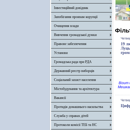
Інвестиційний довідник
Запобігання проявам корупції
Очищення влади
Філь
Вивчення громадської думки
Четвер
Правове забезпечення
19 л
Луць
гром
Установи
Громадська рада при РДА
Державний реєстр виборців
Соціальний захист населення
Візит 
Мешкан
Містобудування та архітектура
Вакансії
Четвер
Цифр
Протидія домашнього насильства
Служба у справах дітей
Протоколи комісії ТЕБ та НС