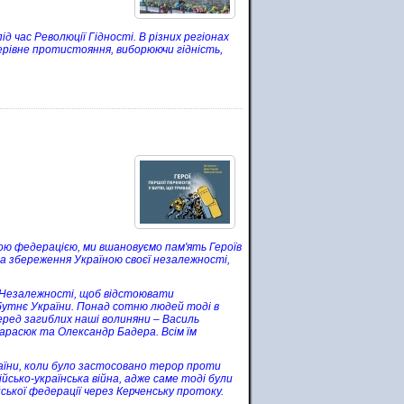
д час Революції Гідності. В різних регіонах
нерівне протистояння, виборюючи гідність,
кою федерацією, ми вшановуємо пам'ять Героїв
за збереження Україною своєї незалежності,
н Незалежності, щоб відстоювати
бутнє України. Понад сотню людей тоді в
еред загиблих наші волиняни – Василь
Тарасюк та Олександр Бадера. Всім їм
аїни, коли було застосовано терор проти
йсько-українська війна, адже саме тоді були
ької федерації через Керченську протоку.