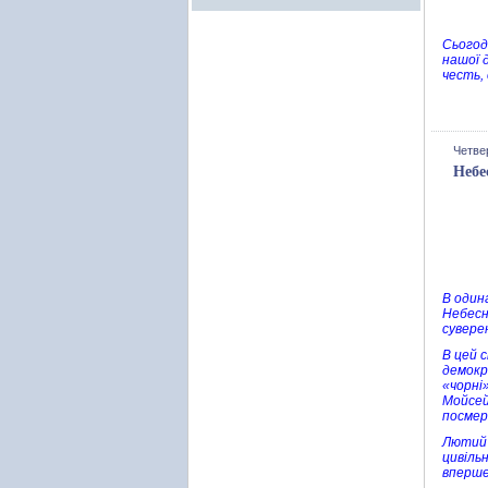
Сьогодн
нашої 
честь,
Четвер
Небе
В один
Небесн
сувере
В цей 
демокр
«чорні
Мойсей
посмер
Лютий 
цивіль
вперше