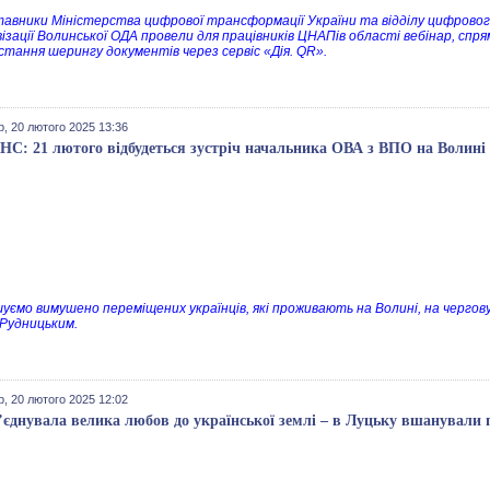
авники Міністерства цифрової трансформації України та відділу цифровог
ізації Волинської ОДА провели для працівників ЦНАПів області вебінар, спр
стання шерингу документів через сервіс «Дія. QR».
, 20 лютого 2025 13:36
С: 21 лютого відбудеться зустріч начальника ОВА з ВПО на Волині
уємо вимушено переміщених українців, які проживають на Волині, на чергов
 Рудницьким.
, 20 лютого 2025 12:02
б’єднувала велика любов до української землі – в Луцьку вшанували 