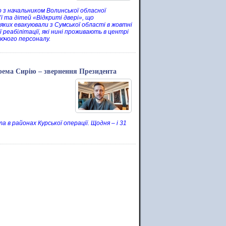
но з начальником Волинської обласної
’ї та дітей «Відкриті двері», що
яких евакуювали з Сумської області в жовтні
 реабілітації, які нині проживають в центрі
уючого персоналу.
крема Сирію – звернення Президента
 в районах Курської операції. Щодня – і 31