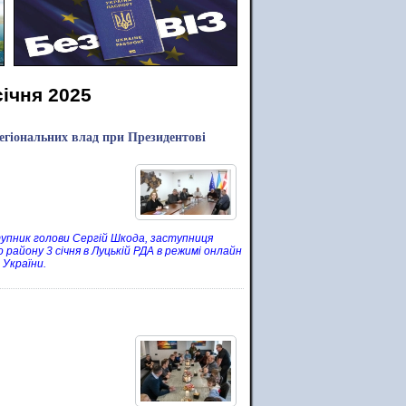
січня 2025
регіональних влад при Президентові
тупник голови Сергій Шкода, заступниця
 району 3 січня в Луцькій РДА в режимі онлайн
 України.