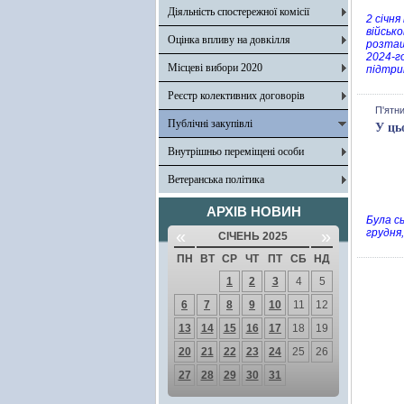
Діяльність спостережної комісії
2 січня
військо
Оцінка впливу на довкілля
розташ
2024-г
Місцеві вибори 2020
підтри
Реєстр колективних договорів
П'ятни
Публічні закупівлі
У ць
Внутрішньо переміщені особи
Ветеранська політика
АРХІВ НОВИН
Була с
«
»
грудня,
СІЧЕНЬ 2025
ПН
ВТ
СР
ЧТ
ПТ
СБ
НД
1
2
3
4
5
6
7
8
9
10
11
12
13
14
15
16
17
18
19
20
21
22
23
24
25
26
27
28
29
30
31