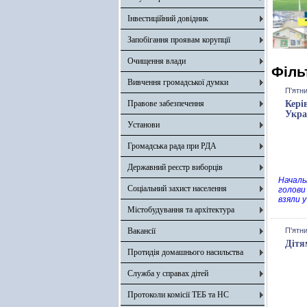
Інвестиційний довідник
Запобігання проявам корупції
Очищення влади
Філь
Вивчення громадської думки
П'ятни
Правове забезпечення
Кері
Укра
Установи
Громадська рада при РДА
Державний реєстр виборців
Началь
Соціальний захист населення
голови 
взяли 
Містобудування та архітектура
Вакансії
П'ятни
Дітя
Протидія домашнього насильства
Служба у справах дітей
Протоколи комісії ТЕБ та НС