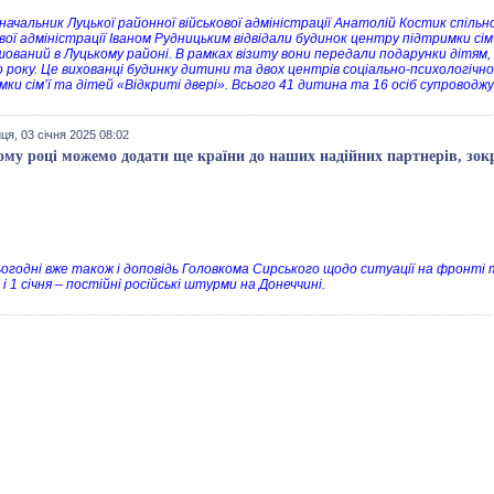
 начальник Луцької районної військової адміністрації Анатолій Костик спіль
вої адміністрації Іваном Рудницьким відвідали будинок центру підтримки сім
ований в Луцькому районі. В рамках візиту вони передали подарунки дітям, 
о року. Це вихованці будинку дитини та двох центрів соціально-психологічної
мки сім’ї та дітей «Відкриті двері». Всього 41 дитина та 16 осіб супроводж
ця, 03 січня 2025 08:02
ому році можемо додати ще країни до наших надійних партнерів, зо
ьогодні вже також і доповідь Головкома Сирського щодо ситуації на фронті та
 і 1 січня – постійні російські штурми на Донеччині.