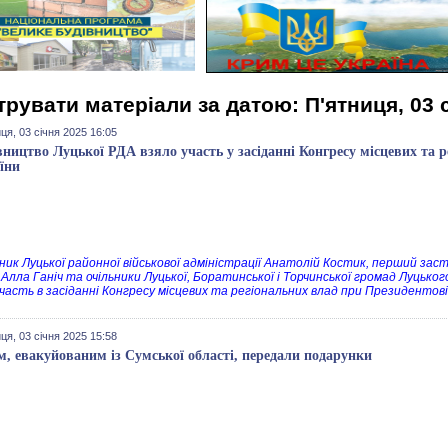
трувати матеріали за датою: П'ятниця, 03 
ця, 03 січня 2025 16:05
вництво Луцької РДА взяло участь у засіданні Конгресу місцевих та 
їни
ник Луцької районної військової адміністрації Анатолій Костик, перший зас
Алла Ганіч та очільники Луцької, Боратинської і Торчинської громад Луцького
участь в засіданні Конгресу місцевих та регіональних влад при Президентові
ця, 03 січня 2025 15:58
м, евакуйованим із Сумської області, передали подарунки