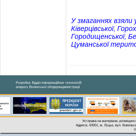
У змаганнях взяли 
Ківерцівської, Горох
Городищенської, Бе
Цуманської терито
Розробка: Відділ інформаційних технологій
апарату Волинської облдержадміністрації
Усі права на матеріали, розміщені 
Адреса: 43001, м. Луцьк, вул. Ковельськ
©