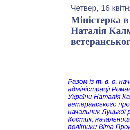
Четвер, 16 квіт
Міністерка в
Наталія Калм
ветерансько
Разом із т. в. о. н
адміністрації Ром
України Наталія Ка
ветеранського про
начальник Луцької 
Костик, начальниця
політики Віта Прок