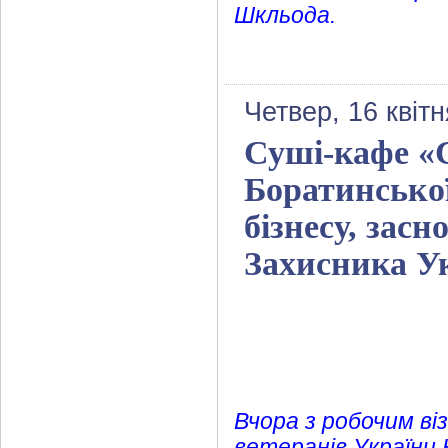
Шкльода.
Четвер, 16 квіт
Суші-кафе «С
Боратинської
бізнесу, зас
Захисника У
Вчора з робочим ві
ветеранів України 