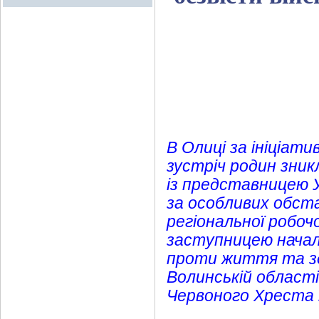
В Олиці за ініціати
зустріч родин зник
із представницею У
за особливих обста
регіональної робоч
заступницею началь
проти життя та здо
Волинській област
Червоного Хреста 