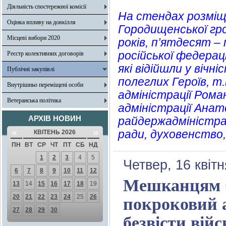
Діяльність спостережної комісії
На стендах розміщ
Оцінка впливу на довкілля
Городищенської гро
Місцеві вибори 2020
років, п’ятдесят 
російської федерац
Реєстр колективних договорів
які відійшли у вічн
Публічні закупівлі
полеглих Героїв, т.
Внутрішньо переміщені особи
адміністрації Рома
Ветеранська політика
адміністрації Анат
АРХІВ НОВИН
райдержадміністрац
«
»
ради, духовенство
КВІТЕНЬ 2026
ПН
ВТ
СР
ЧТ
ПТ
СБ
НД
1
2
3
4
5
Четвер, 16 квіт
6
7
8
9
10
11
12
Мешканцям О
13
14
15
16
17
18
19
20
21
22
23
24
25
26
покроковий а
27
28
29
30
безвісти вій