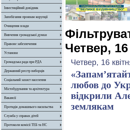
Інвестиційний довідник
Запобігання проявам корупції
Очищення влади
Фільтрува
Вивчення громадської думки
Четвер, 16
Правове забезпечення
Установи
Четвер, 16 квіт
Громадська рада при РДА
Державний реєстр виборців
«Запам’ятайт
Соціальний захист населення
любов до Укр
Містобудування та архітектура
відкрили Але
Вакансії
землякам
Протидія домашнього насильства
Служба у справах дітей
Протоколи комісії ТЕБ та НС