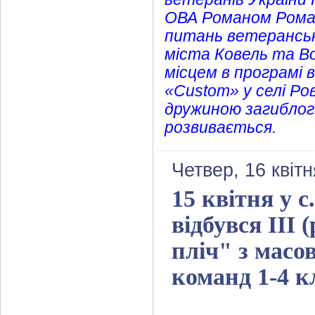
ОВА Романом Роман
питань ветеранськ
міста Ковель та В
місцем в програмі 
«Сustom» у селі Ро
дружиною загиблого
розвивається.
Четвер, 16 квіт
15 квітня у 
відбувся ІІІ
пліч" з масо
команд 1-4 кл