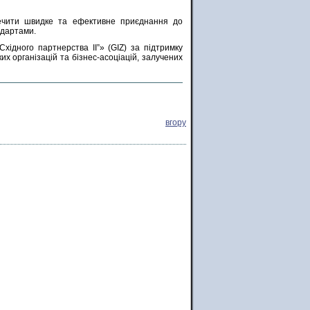
ечити швидке та ефективне приєднання до
ндартами.
ідного партнерства ІІ”» (GIZ) за підтримку
их організацій та бізнес-асоціацій, залучених
вгору