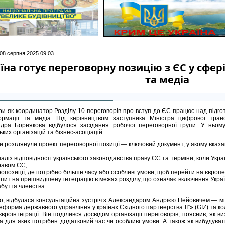
 08 серпня 2025 09:03
їна готує переговорну позицію з ЄС у сфе
та медіа
и як координатор Розділу 10 переговорів про вступ до ЄС працює над підгот
рмації та медіа. Під керівництвом заступника Міністра цифрової транс
дра Борнякова відбулося засідання робочої переговорної групи. У ньому
ких організацій та бізнес-асоціацій.
и розглянули проект переговорної позиції — ключовий документ, у якому вказа
аліз відповідності українського законодавства праву ЄС та терміни, коли Укра
равом ЄС;
опозиції, де потрібно більше часу або особливі умови, щоб перейти на європе
пит на пришвидшену інтеграцію в межах розділу, що означає включення Україн
абуття членства.
го, відбулася консультаційна зустріч з Александаром Андрією Пейовичем — 
еформа державного управління у країнах Східного партнерства ІІ”» (GIZ) та к
євроінтеграції. Він поділився досвідом організації переговорів, пояснив, як 
 а для яких потрібен додатковий час чи особливі умови. А також як вибудува