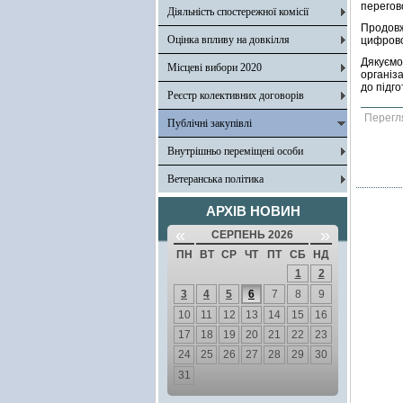
перегов
Діяльність спостережної комісії
Продов
Оцінка впливу на довкілля
цифрово
Дякуємо
Місцеві вибори 2020
організ
до підго
Реєстр колективних договорів
Перегл
Публічні закупівлі
Внутрішньо переміщені особи
Ветеранська політика
АРХІВ НОВИН
«
»
СЕРПЕНЬ 2026
ПН
ВТ
СР
ЧТ
ПТ
СБ
НД
1
2
3
4
5
6
7
8
9
10
11
12
13
14
15
16
17
18
19
20
21
22
23
24
25
26
27
28
29
30
31