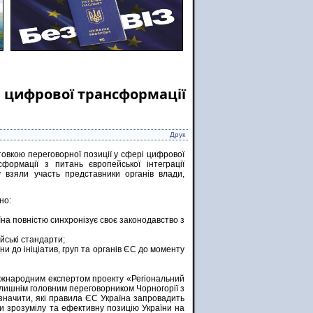
рі цифрової трансформації
Друк
овкою переговорної позиції у сфері цифрової
формації з питань європейської інтеграції
 взяли участь представники органів влади,
но:
їна повністю синхронізує своє законодавство з
йські стандарти;
и до ініціатив, груп та органів ЄС до моменту
міжнародним експертом проекту «Регіональний
олишнім головним переговорником Чорногорії з
визначити, які правила ЄС Україна запровадить
ти зрозумілу та ефективну позицію України на