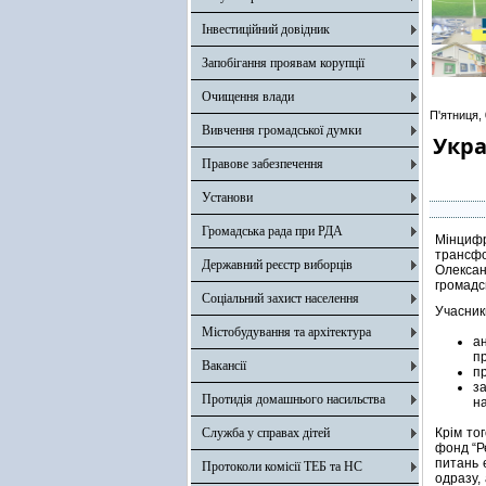
Інвестиційний довідник
Запобігання проявам корупції
Очищення влади
П'ятниця,
Вивчення громадської думки
Укра
Правове забезпечення
Установи
Громадська рада при РДА
Мінцифр
трансфо
Державний реєстр виборців
Олексан
громадсь
Соціальний захист населення
Учасник
Містобудування та архітектура
ан
п
Вакансії
пр
за
Протидія домашнього насильства
н
Служба у справах дітей
Крім то
фонд “Р
питань 
Протоколи комісії ТЕБ та НС
одразу,