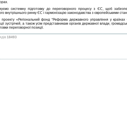
орах.
жуємо системну підготовку до переговорного процесу з ЄС, щоб забезп
го внутрішнього ринку ЄС і гармонізацію законодавства з європейськими ста
 проекту «Регіональний фонд “Реформа державного управління у країнах Сх
ації зустрічей, а також усім представникам органів державної влади, громадськ
товки переговорної позиції.
ядів
18493