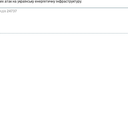
их атак на українську енергетичну інфраструктуру.
ядів
24737