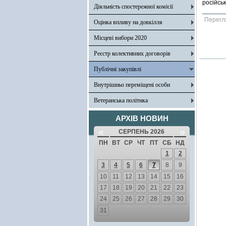
російськ
Діяльність спостережної комісії
Перегл
Оцінка впливу на довкілля
Місцеві вибори 2020
Реєстр колективних договорів
Публічні закупівлі
Внутрішньо переміщені особи
Ветеранська політика
АРХІВ НОВИН
«
»
СЕРПЕНЬ 2026
ПН
ВТ
СР
ЧТ
ПТ
СБ
НД
1
2
3
4
5
6
7
8
9
10
11
12
13
14
15
16
17
18
19
20
21
22
23
24
25
26
27
28
29
30
31