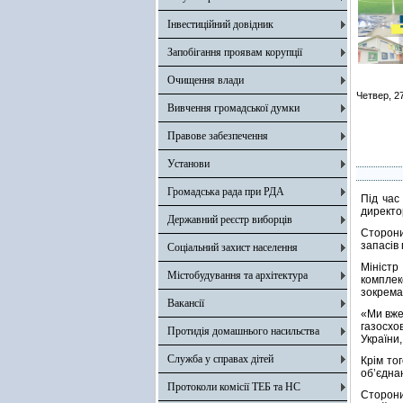
Інвестиційний довідник
Запобігання проявам корупції
Очищення влади
Четвер, 2
Вивчення громадської думки
Правове забезпечення
Установи
Громадська рада при РДА
Під час
директо
Державний реєстр виборців
Сторони
запасів 
Соціальний захист населення
Міністр
Містобудування та архітектура
комплек
зокрема
Вакансії
«Ми вже
газосхо
Протидія домашнього насильства
України
Служба у справах дітей
Крім то
обʼєднан
Протоколи комісії ТЕБ та НС
Сторон