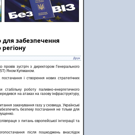
ю для забезпечення
 регіону
Друк
о провів зустріч з директором Генерального
EST) Яном Купманом.
 постачання і створення нових стратегічних
ти стабільну роботу паливно-енергетичного
середився на атаках на газову інфраструктуру,
тання закачування газу у сховища. Українські
абезпечить безпеку постачання не тільки для
лущенко.
півпраця з питань європейської інтеграції та
ргопостачання після пошкоджень внаслідок