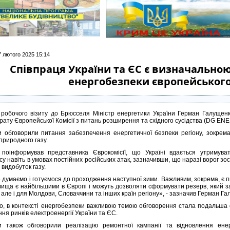
7 лютого 2025 15:14
Співпраця України та ЄС є визначально
енергобезпеки європейського
 робочого візиту до Брюсселя Міністр енергетики України Герман Галущенк
рату Європейської Комісії з питань розширення та східного сусідства (DG EN
 обговорили питання забезпечення енергетичної безпеки регіону, зокрема
природного газу.
 поінформував представника Єврокомісії, що Україні вдається утримува
су навіть в умовах постійних російських атак, зазначивши, що наразі ворог зо
 видобуток газу.
 думаємо і готуємося до проходження наступної зими. Важливим, зокрема, є пи
вища є найбільшими в Європі і можуть дозволяти сформувати резерв, який з
, але і для Молдови, Словаччини та інших країн регіону», - зазначив Герман Га
го, в контексті енергобезпеки важливою темою обговорення стала подальша с
ня ринків електроенергії України та ЄС.
и також обговорили реалізацію ремонтної кампанії та відновлення ене