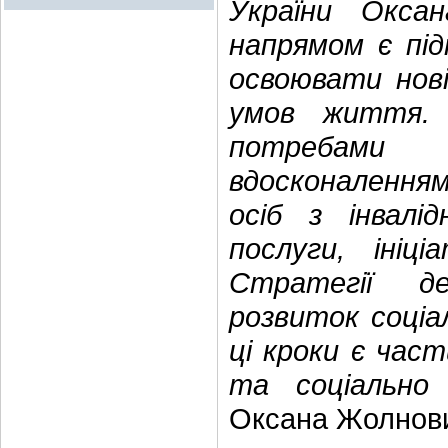
України Окса
напрямом є під
освоювати нов
умов життя.
потребами 
вдосконалення
осіб з інвалі
послуги, ініц
Стратегії де
розвиток соціа
ці кроки є час
та соціально 
Оксана Жолнов