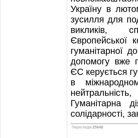
Україну в люто
зусилля для по
викликів, с
Європейської к
гуманітарної д
допомогу вже п
ЄС керується г
в міжнародном
нейтральність
Гуманітарна д
солідарності, з
Переглядів
25648