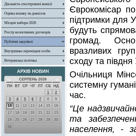
Діяльність спостережної комісії
Єврокомісар по
Оцінка впливу на довкілля
підтримки для У
Місцеві вибори 2020
будуть спрямов
Реєстр колективних договорів
громад. Осно
Публічні закупівлі
вразливих гру
Внутрішньо переміщені особи
сходу та півдня 
Ветеранська політика
АРХІВ НОВИН
Очільниця Мінс
«
»
СЕРПЕНЬ 2026
системну гумані
ПН
ВТ
СР
ЧТ
ПТ
СБ
НД
час.
1
2
3
4
5
6
7
8
9
“Це надзвичайн
10
11
12
13
14
15
16
17
18
19
20
21
22
23
та забезпечен
24
25
26
27
28
29
30
населення, - з
31