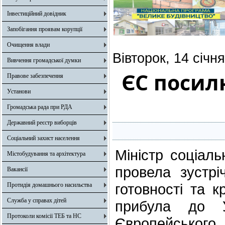
Інвестиційний довідник
Запобігання проявам корупції
Очищення влади
Вівторок, 14 січн
Вивчення громадської думки
ЄС посил
Правове забезпечення
Установи
Громадська рада при РДА
Державний реєстр виборців
Соціальний захист населення
Міністр соціал
Містобудування та архітектура
провела зустрі
Вакансії
готовності та 
Протидія домашнього насильства
Служба у справах дітей
прибула до У
Протоколи комісії ТЕБ та НС
Європейського