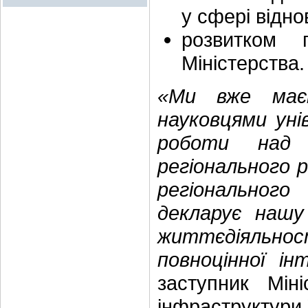
у сфері відно
розвитком п
Міністерства.
«Ми вже маєм
науковцями уні
роботи над 
регіонального 
регіонального
декларує нашу
життєдіяльно
повноцінної ін
заступник Мін
інфраструктури 