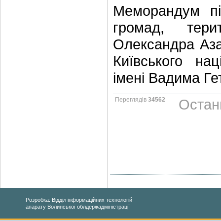
Меморандум пі
громад, тери
Олександра Аза
Київського нац
імені Вадима Ге
Переглядів
34562
Остан
Розробка: Відділ інформаційних технологій
апарату Волинської облдержадміністрації