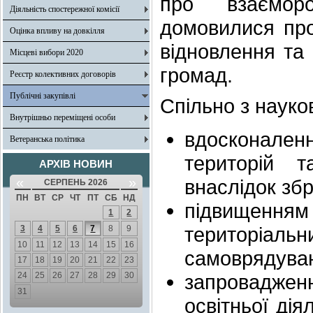
про взаємор
Діяльність спостережної комісії
домовилися про
Оцінка впливу на довкілля
відновлення та 
Місцеві вибори 2020
громад.
Реєстр колективних договорів
Публічні закупівлі
Спільно з науко
Внутрішньо переміщені особи
вдосконален
Ветеранська політика
територій 
АРХІВ НОВИН
«
»
внаслідок збр
СЕРПЕНЬ 2026
ПН
ВТ
СР
ЧТ
ПТ
СБ
НД
підвищенн
1
2
територіал
3
4
5
6
7
8
9
10
11
12
13
14
15
16
самоврядува
17
18
19
20
21
22
23
24
25
26
27
28
29
30
запроваджен
31
освітньої дія