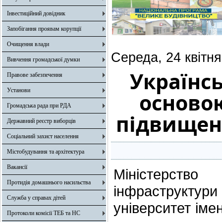
Інвестиційний довідник
Запобігання проявам корупції
Очищення влади
Середа, 24 квітня
Вивчення громадської думки
Українсь
Правове забезпечення
Установи
основою
Громадська рада при РДА
підвищен
Державний реєстр виборців
Соціальний захист населення
Містобудування та архітектура
Вакансії
Міністерство
Протидія домашнього насильства
інфраструктури
Служба у справах дітей
університет ім
Протоколи комісії ТЕБ та НС