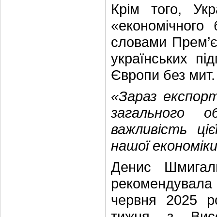
Крім того, Ук
«економічного
словами Прем’єр
українських пі
Європи без мит.
«Зараз експор
загального о
важливість ціє
нашої економік
Денис Шмигал
рекомендувала
червня 2025 р
тижня з Вис