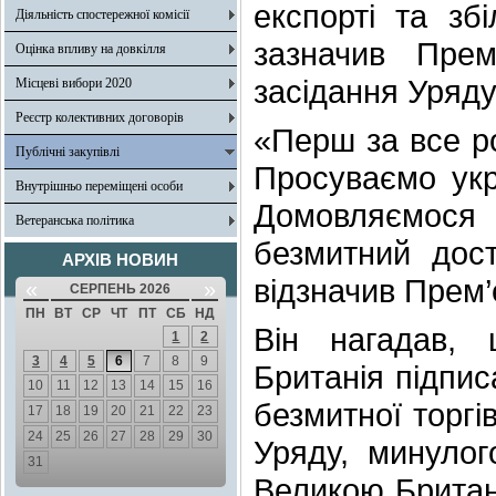
експорті та зб
Діяльність спостережної комісії
зазначив Прем
Оцінка впливу на довкілля
засідання Уряду
Місцеві вибори 2020
Реєстр колективних договорів
«Перш за все р
Публічні закупівлі
Просуваємо укр
Внутрішньо переміщені особи
Домовляємося 
Ветеранська політика
безмитний дост
АРХІВ НОВИН
відзначив Прем’
«
»
СЕРПЕНЬ 2026
ПН
ВТ
СР
ЧТ
ПТ
СБ
НД
Він нагадав,
1
2
3
4
5
6
7
8
9
Британія підпи
10
11
12
13
14
15
16
безмитної торгі
17
18
19
20
21
22
23
24
25
26
27
28
29
30
Уряду, минулог
31
Великою Британ