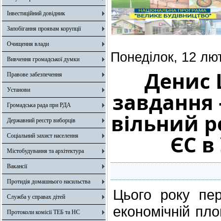
Інвестиційний довідник
Запобігання проявам корупції
Очищення влади
Понеділок, 12 лю
Вивчення громадської думки
Денис 
Правове забезпечення
Установи
завдання 
Громадська рада при РДА
вільний р
Державний реєстр виборців
ЄС в
Соціальний захист населення
Містобудування та архітектура
Вакансії
Протидія домашнього насильства
Цього року пер
Служба у справах дітей
економічній пло
Протоколи комісії ТЕБ та НС