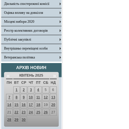
Діяльність спостережної комісії
Оцінка впливу на довкілля
Місцеві вибори 2020
Реєстр колективних договорів
Публічні закупівлі
Внутрішньо переміщені особи
Ветеранська політика
АРХІВ НОВИН
«
»
КВІТЕНЬ 2025
ПН
ВТ
СР
ЧТ
ПТ
СБ
НД
1
2
3
4
5
6
7
8
9
10
11
12
13
14
15
16
17
18
19
20
21
22
23
24
25
26
27
28
29
30