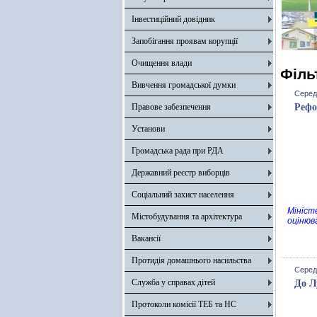
Інвестиційний довідник
Запобігання проявам корупції
Очищення влади
Філь
Вивчення громадської думки
Середа
Правове забезпечення
Рефо
Установи
Громадська рада при РДА
Державний реєстр виборців
Соціальний захист населення
Мініст
Містобудування та архітектура
оцінюв
Вакансії
Протидія домашнього насильства
Середа
Служба у справах дітей
До Л
Протоколи комісії ТЕБ та НС