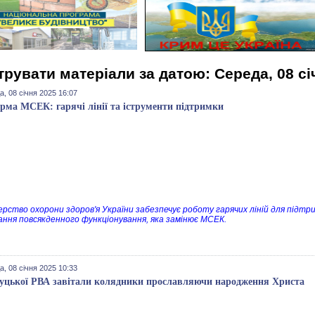
трувати матеріали за датою: Середа, 08 сі
, 08 січня 2025 16:07
рма МСЕК: гарячі лінії та іструменти підтримки
ерство охорони здоров'я України забезпечує роботу гарячих ліній для підт
ання повсякденного функціонування, яка замінює МСЕК.
, 08 січня 2025 10:33
уцької РВА завітали колядники прославляючи народження Христа