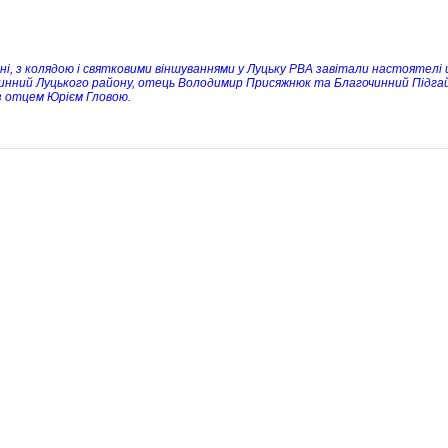
ні, з колядою і святковими віншуваннями у Луцьку РВА завітали настоятелі
инний Луцького району, отець Володимир Присяжнюк та Благочинний Підгайц
з отцем Юрієм Гловою.