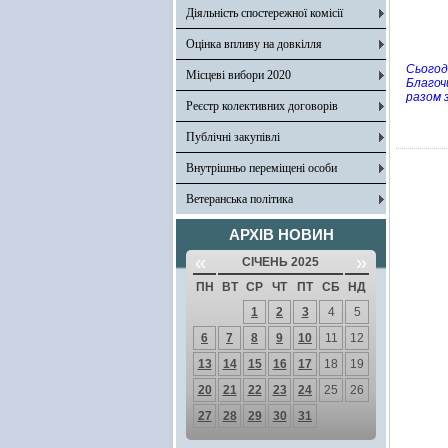
Діяльність спостережної комісії
Оцінка впливу на довкілля
Сьогод
Місцеві вибори 2020
Благоч
разом 
Реєстр колективних договорів
Публічні закупівлі
Внутрішньо переміщені особи
Ветеранська політика
АРХІВ НОВИН
«
»
СІЧЕНЬ 2025
ПН
ВТ
СР
ЧТ
ПТ
СБ
НД
1
2
3
4
5
6
7
8
9
10
11
12
13
14
15
16
17
18
19
20
21
22
23
24
25
26
27
28
29
30
31