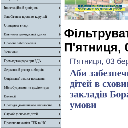
Інвестиційний довідник
Запобігання проявам корупції
Очищення влади
Фільтрува
Вивчення громадської думки
П'ятниця, 
Правове забезпечення
Установи
П'ятниця, 03 бе
Громадська рада при РДА
Державний реєстр виборців
Аби забезпеч
Соціальний захист населення
дітей в схов
Містобудування та архітектура
закладів Бор
Вакансії
умови
Протидія домашнього насильства
Служба у справах дітей
Протоколи комісії ТЕБ та НС