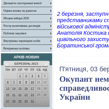
Діяльність спостережної комісії
Оцінка впливу на довкілля
2 березня, заступн
Місцеві вибори 2020
представниками стр
військової адмініст
Реєстр колективних договорів
Анатолія Костика 
Публічні закупівлі
цивільного захисту
Внутрішньо переміщені особи
Боратинської гром
Ветеранська політика
АРХІВ НОВИН
«
»
БЕРЕЗЕНЬ 2023
П'ятниця, 03 бе
ПН
ВТ
СР
ЧТ
ПТ
СБ
НД
1
2
3
4
5
Окупант нем
6
7
8
9
10
11
12
справедливос
13
14
15
16
17
18
19
України
20
21
22
23
24
25
26
27
28
29
30
31