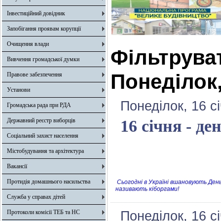
Інвестиційний довідник
Запобігання проявам корупції
Очищення влади
Фільтрува
Вивчення громадської думки
Понеділок,
Правове забезпечення
Установи
Понеділок, 16 с
Громадська рада при РДА
Державний реєстр виборців
16 січня - де
Соціальний захист населення
Містобудування та архітектура
Вакансії
Протидія домашнього насильства
Сьогодні в Україні вшановують День 
називають кіборгами!
Служба у справах дітей
Протоколи комісії ТЕБ та НС
Понеділок, 16 с