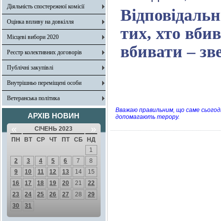
Діяльність спостережної комісії
Відповідальні
Оцінка впливу на довкілля
тих, хто вбив
Місцеві вибори 2020
вбивати – зв
Реєстр колективних договорів
Публічні закупівлі
Внутрішньо переміщені особи
Ветеранська політика
Вважаю правильним, що саме сьогодн
АРХІВ НОВИН
допомагають терору.
«
»
СІЧЕНЬ 2023
ПН
ВТ
СР
ЧТ
ПТ
СБ
НД
1
2
3
4
5
6
7
8
9
10
11
12
13
14
15
16
17
18
19
20
21
22
23
24
25
26
27
28
29
30
31