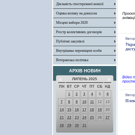
Діяльність спостережної комісії
Оцінка впливу на довкілля
Проєкт
анімаці
Місцеві вибори 2020
Реєстр колективних договорів
Вівтор
Публічні закупівлі
Укра
дост
Внутрішньо переміщені особи
Ветеранська політика
АРХІВ НОВИН
Відео 
«
»
ЛИПЕНЬ 2025
просте
ПН
ВТ
СР
ЧТ
ПТ
СБ
НД
1
2
3
4
5
6
Вівтор
Плек
7
8
9
10
11
12
13
14
15
16
17
18
19
20
21
22
23
24
25
26
27
28
29
30
31