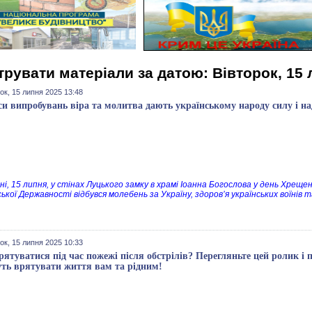
трувати матеріали за датою: Вівторок, 15 
ок, 15 липня 2025 13:48
си випробувань віра та молитва дають українському народу силу і на
і, 15 липня, у стінах Луцького замку в храмі Іоанна Богослова у день Хрещенн
ської Державності відбувся молебень за Україну, здоров’я українських воїнів
ок, 15 липня 2025 10:33
рятуватися під час пожежі після обстрілів? Перегляньте цей ролик і п
ть врятувати життя вам та рідним!