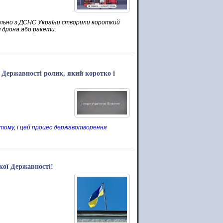
пільно з ДСНС України створили короткий
я дрона або ракети.
ї Державності ролик, який коротко і
 тому, і цей процес державотворення
кої Державності!