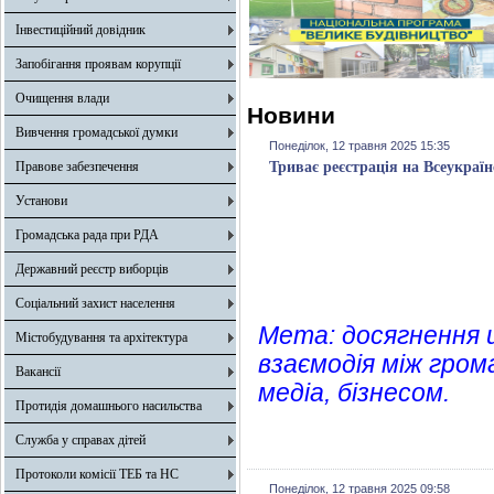
Інвестиційний довідник
Запобігання проявам корупції
Очищення влади
Новини
Вивчення громадської думки
Понеділок, 12 травня 2025 15:35
Правове забезпечення
Триває реєстрація на Всеукраї
Установи
Громадська рада при РДА
Державний реєстр виборців
Соціальний захист населення
Мета: досягнення 
Містобудування та архітектура
взаємодія між гром
Вакансії
медіа, бізнесом.
Протидія домашнього насильства
Служба у справах дітей
Протоколи комісії ТЕБ та НС
Понеділок, 12 травня 2025 09:58