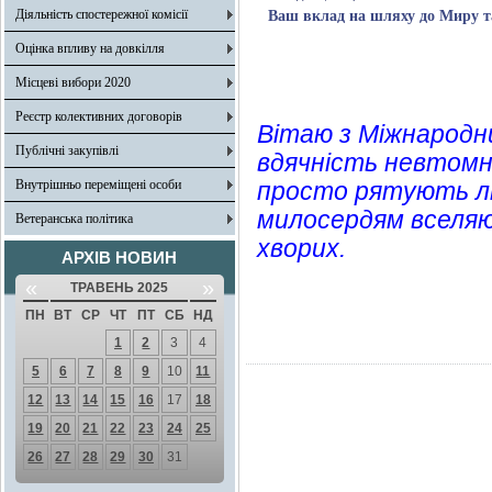
Діяльність спостережної комісії
Ваш вклад на шляху до Миру та
Оцінка впливу на довкілля
Місцеві вибори 2020
Реєстр колективних договорів
Вітаю з Міжнародн
Публічні закупівлі
вдячність невтомни
Внутрішньо переміщені особи
просто рятують лю
милосердям вселяю
Ветеранська політика
хворих.
АРХІВ НОВИН
«
»
ТРАВЕНЬ 2025
ПН
ВТ
СР
ЧТ
ПТ
СБ
НД
1
2
3
4
5
6
7
8
9
10
11
12
13
14
15
16
17
18
19
20
21
22
23
24
25
26
27
28
29
30
31