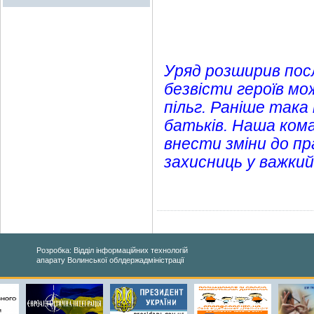
Уряд розширив посл
безвісти героїв м
пільг. Раніше так
батьків. Наша кома
внести зміни до пр
захисниць у важки
Розробка: Відділ інформаційних технологій
апарату Волинської облдержадміністрації