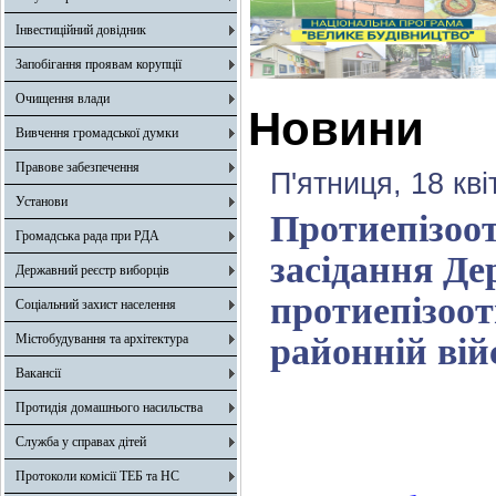
Інвестиційний довідник
Запобігання проявам корупції
Очищення влади
Новини
Вивчення громадської думки
Правове забезпечення
П'ятниця, 18 кв
Установи
Протиепізоот
Громадська рада при РДА
засідання Де
Державний реєстр виборців
протиепізоот
Соціальний захист населення
Містобудування та архітектура
районній вій
Вакансії
Протидія домашнього насильства
Служба у справах дітей
Протоколи комісії ТЕБ та НС