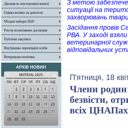
З метою забезпече
Діяльність спостережної комісії
ситуації на терито
Оцінка впливу на довкілля
захворювань тварин
Місцеві вибори 2020
Засідання провів С
Реєстр колективних договорів
РВА. У заході взял
Публічні закупівлі
ветеринарної служ
Внутрішньо переміщені особи
відповідальних уст
Ветеранська політика
АРХІВ НОВИН
«
»
КВІТЕНЬ 2025
П'ятниця, 18 кв
ПН
ВТ
СР
ЧТ
ПТ
СБ
НД
Члени родин
1
2
3
4
5
6
безвісти, от
7
8
9
10
11
12
13
14
15
16
17
18
19
20
всіх ЦНАПах
21
22
23
24
25
26
27
28
29
30