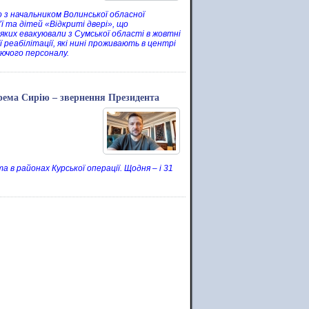
но з начальником Волинської обласної
’ї та дітей «Відкриті двері», що
яких евакуювали з Сумської області в жовтні
 реабілітації, які нині проживають в центрі
уючого персоналу.
крема Сирію – звернення Президента
 в районах Курської операції. Щодня – і 31