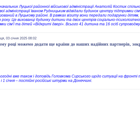
 начальник Луцької районної військової адміністрації Анатолій Костик спіль
вої адміністрації Іваном Рудницьким відвідали будинок центру підтримки сім
ований в Луцькому районі. В рамках візиту вони передали подарунки дітям, 
о року. Це вихованці будинку дитини та двох центрів соціально-психологічної
мки сім’ї та дітей «Відкриті двері». Всього 41 дитина та 16 осіб супроводж
ця, 03 січня 2025 08:02
ому році можемо додати ще країни до наших надійних партнерів, зо
ьогодні вже також і доповідь Головкома Сирського щодо ситуації на фронті та
 і 1 січня – постійні російські штурми на Донеччині.