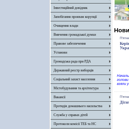
Інвестиційний довідник
Запобігання проявам корупції
Очищення влади
Нов
Вивчення громадської думки
П'ятни
Правове забезпечення
Кері
Укра
Установи
Громадська рада при РДА
Державний реєстр виборців
Началь
Соціальний захист населення
голови 
взяли 
Містобудування та архітектура
Вакансії
П'ятни
Дітя
Протидія домашнього насильства
Служба у справах дітей
Протоколи комісії ТЕБ та НС