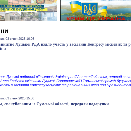
ини
ця, 03 січня 2025 16:05
вництво Луцької РДА взяло участь у засіданні Конгресу місцевих та 
їни
ник Луцької районної військової адміністрації Анатолій Костик, перший зас
Алла Ганіч та очільники Луцької, Боратинської і Торчинської громад Луцького
участь в засіданні Конгресу місцевих та регіональних влад при Президентові
ця, 03 січня 2025 15:58
м, евакуйованим із Сумської області, передали подарунки