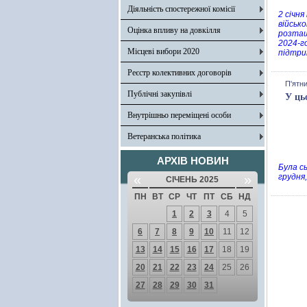
Діяльність спостережної комісії
2 січня
військо
Оцінка впливу на довкілля
розташ
2024-г
Місцеві вибори 2020
підтри
Реєстр колективних договорів
П'ятни
Публічні закупівлі
У ць
Внутрішньо переміщені особи
Ветеранська політика
АРХІВ НОВИН
Була с
«
»
грудня,
СІЧЕНЬ 2025
ПН
ВТ
СР
ЧТ
ПТ
СБ
НД
1
2
3
4
5
6
7
8
9
10
11
12
13
14
15
16
17
18
19
20
21
22
23
24
25
26
27
28
29
30
31