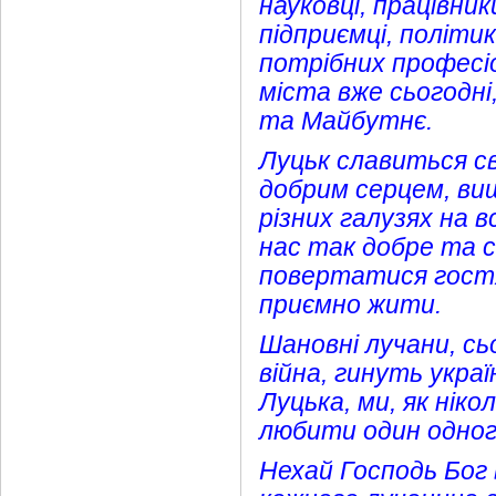
науковці, працівн
підприємці, політи
потрібних професіо
міста вже сьогодні
та Майбутнє.
Луцьк славиться с
добрим серцем, ви
різних галузях на 
нас так добре та с
повертатися гост
приємно жити.
Шановні лучани, сь
війна, гинуть украї
Луцька, ми, як нік
любити один одног
Нехай Господь Бог