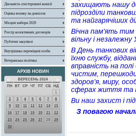
захищають нашу дер
Діяльність спостережної комісії
підрозділи танкови
Оцінка впливу на довкілля
та найгарячіших д
Місцеві вибори 2020
Вічна пам’ять тим
Реєстр колективних договорів
вільну і незалежну 
Публічні закупівлі
В День танкових ві
Внутрішньо переміщені особи
їхню службу, відда
Ветеранська політика
вправність на полі
АРХІВ НОВИН
чистим, перешкоди
«
»
ВЕРЕСЕНЬ 2024
здоров’я, миру, осо
ПН
ВТ
СР
ЧТ
ПТ
СБ
НД
сферах життя та н
1
Ви наш захист і п
2
3
4
5
6
7
8
9
10
11
12
13
14
15
З повагою началь
16
17
18
19
20
21
22
23
24
25
26
27
28
29
30