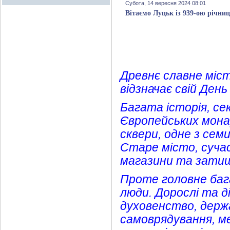
Субота, 14 вересня 2024 08:01
Вітаємо Луцьк із 939-ою річни
Древнє славне міст
відзначає свій Де
Багата історія, се
Європейських монар
сквери, одне з сем
Старе місто, сучас
магазини та затишн
Проте головне баг
люди. Дорослі та діт
духовенство, держа
самоврядування, ме