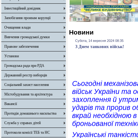
Інвестиційний довідник
Запобігання проявам корупції
Очищення влади
Новини
Вивчення громадської думки
Субота, 14 вересня 2024 08:35
Правове забезпечення
З Днем танкових військ!
Установи
Громадська рада при РДА
Державний реєстр виборців
Сьогодні механізов
Соціальний захист населення
військ України та 
Містобудування та архітектура
захоплення й утрим
Вакансії
ударів та прорив о
Протидія домашнього насильства
вкрай необхідною в
броньованої техні
Служба у справах дітей
Протоколи комісії ТЕБ та НС
Українські танкісти