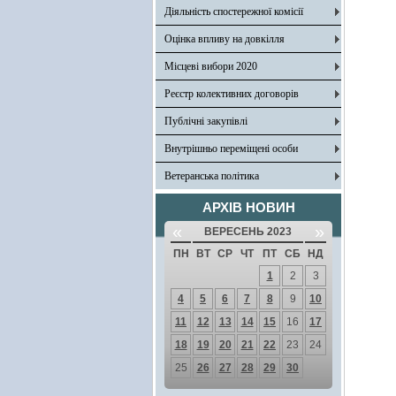
Діяльність спостережної комісії
Оцінка впливу на довкілля
Місцеві вибори 2020
Реєстр колективних договорів
Публічні закупівлі
Внутрішньо переміщені особи
Ветеранська політика
АРХІВ НОВИН
«
»
ВЕРЕСЕНЬ 2023
ПН
ВТ
СР
ЧТ
ПТ
СБ
НД
1
2
3
4
5
6
7
8
9
10
11
12
13
14
15
16
17
18
19
20
21
22
23
24
25
26
27
28
29
30