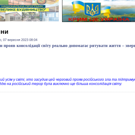
ини
р, 07 вересня 2023 08:04
н прояв консолідації світу реально допомагає рятувати життя – зве
ий усім у світі, хто засудив цей черговий прояв російського зла та підтриму
іддю на російський терор була виключно ще більша консолідація світу.