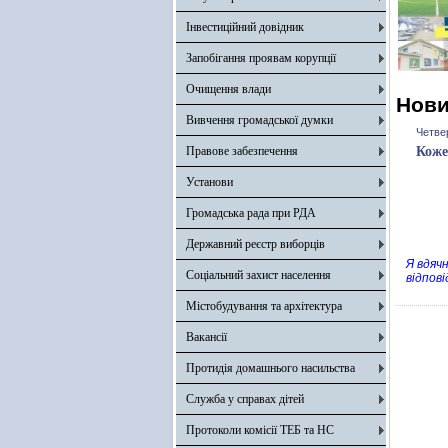
Інвестиційний довідник
Запобігання проявам корупції
Очищення влади
Нов
Вивчення громадської думки
Четве
Правове забезпечення
Коже
Установи
Громадська рада при РДА
Державний реєстр виборців
Я вдячн
Соціальний захист населення
відпов
Містобудування та архітектура
Вакансії
Протидія домашнього насильства
Служба у справах дітей
Протоколи комісії ТЕБ та НС