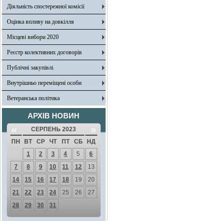
Діяльність спостережної комісії
Оцінка впливу на довкілля
Місцеві вибори 2020
Реєстр колективних договорів
Публічні закупівлі
Внутрішньо переміщені особи
Ветеранська політика
АРХІВ НОВИН
«
»
СЕРПЕНЬ 2023
ПН
ВТ
СР
ЧТ
ПТ
СБ
НД
1
2
3
4
5
6
7
8
9
10
11
12
13
14
15
16
17
18
19
20
21
22
23
24
25
26
27
28
29
30
31