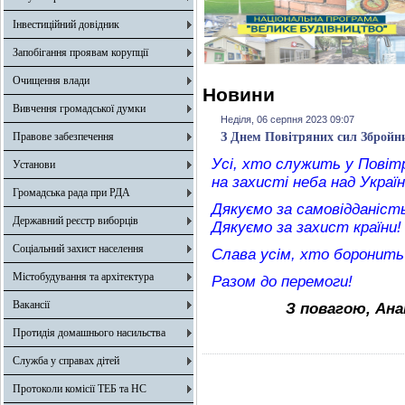
Інвестиційний довідник
Запобігання проявам корупції
Очищення влади
Новини
Вивчення громадської думки
Неділя, 06 серпня 2023 09:07
Правове забезпечення
З Днем Повітряних сил Збройн
Усі, хто служить у Повітр
Установи
на захисті неба над Украї
Громадська рада при РДА
Дякуємо за самовідданість
Державний реєстр виборців
Дякуємо за захист країни!
Соціальний захист населення
Слава усім, хто боронить 
Містобудування та архітектура
Разом до перемоги!
Вакансії
З повагою, Ана
Протидія домашнього насильства
Служба у справах дітей
Протоколи комісії ТЕБ та НС