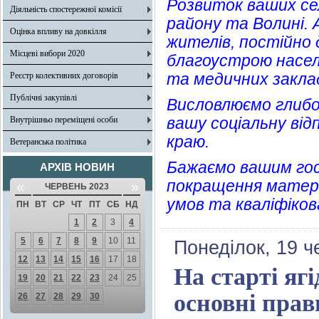
Розвиток ваших се
Діяльність спостережної комісії
району та Волині. 
Оцінка впливу на довкілля
жителів, постійно
Місцеві вибори 2020
благоустрою насел
та медичних заклад
Реєстр колективних договорів
Публічні закупівлі
Висловлюємо глибок
вашу соціальну від
Внутрішньо переміщені особи
краю.
Ветеранська політика
Бажаємо вашим го
АРХІВ НОВИН
покращення матері
«
»
ЧЕРВЕНЬ 2023
умов та кваліфіков
ПН
ВТ
СР
ЧТ
ПТ
СБ
НД
1
2
3
4
5
6
7
8
9
10
11
Понеділок, 19 ч
12
13
14
15
16
17
18
На старті яг
19
20
21
22
23
24
25
основні прави
26
27
28
29
30