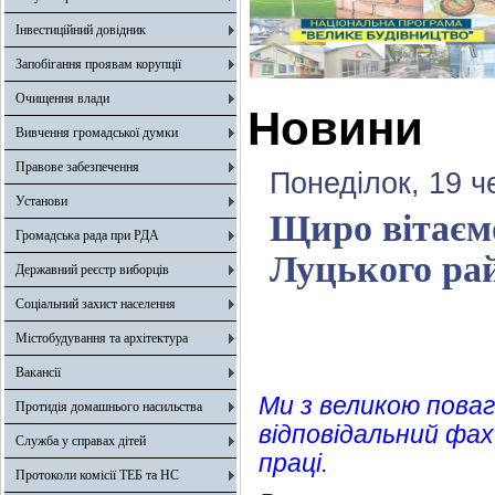
Інвестиційний довідник
Запобігання проявам корупції
Очищення влади
Новини
Вивчення громадської думки
Правове забезпечення
Понеділок, 19 ч
Установи
Щиро вітаєм
Громадська рада при РДА
Луцького ра
Державний реєстр виборців
Соціальний захист населення
Містобудування та архітектура
Вакансії
Ми з великою поваг
Протидія домашнього насильства
відповідальний фа
Служба у справах дітей
праці.
Протоколи комісії ТЕБ та НС