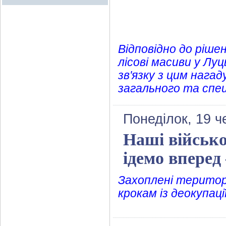
Відповідно до ріше
лісові масиви у Луц
зв'язку з цим нагад
загального та спе
Понеділок, 19 ч
Наші військо
ідемо вперед
Захоплені територ
крокам із деокупац