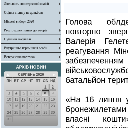
Діяльність спостережної комісії
Оцінка впливу на довкілля
Голова облде
Місцеві вибори 2020
повторно звер
Реєстр колективних договорів
Валерія Гелет
Публічні закупівлі
Внутрішньо переміщені особи
реагування Мін
Ветеранська політика
забезпечення
АРХІВ НОВИН
військовослужб
«
»
СЕРПЕНЬ 2026
батальйон терит
ПН
ВТ
СР
ЧТ
ПТ
СБ
НД
1
2
3
4
5
6
7
8
9
«На 16 липня у 
10
11
12
13
14
15
16
17
18
19
20
21
22
23
бронежилетами с
24
25
26
27
28
29
30
власні кошт
31