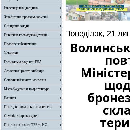
Інвестиційний довідник
Запобігання проявам корупції
Очищення влади
Понеділок, 21 ли
Вивчення громадської думки
Волинськ
Правове забезпечення
Установи
пов
Громадська рада при РДА
Міністе
Державний реєстр виборців
щод
Соціальний захист населення
Містобудування та архітектура
бронез
Вакансії
скла
Протидія домашнього насильства
Служба у справах дітей
тери
Протоколи комісії ТЕБ та НС