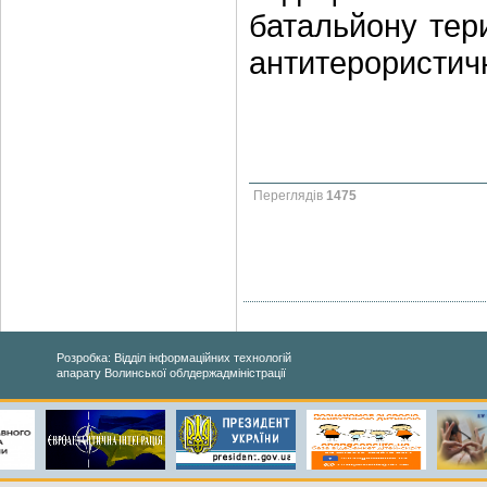
батальйону тер
антитерористичн
Переглядів
1475
Розробка: Відділ інформаційних технологій
апарату Волинської облдержадміністрації