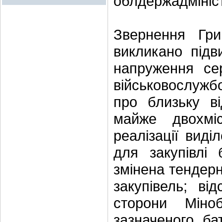
облдержадмініст
Звернення Гри
викликано підв
напруження се
військовослужб
про близьку ві
майже двохмі
реалізації вид
для закупівлі
змінена тендер
закупівель; від
сторони Міно
зазначеного б