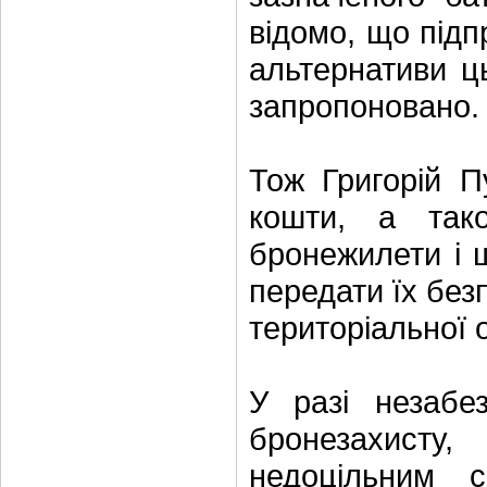
відомо, що під
альтернативи ц
запропоновано.
Тож Григорій П
кошти, а так
бронежилети і 
передати їх без
територіальної 
У разі незабе
бронезахист
недоцільним 