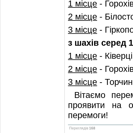
1 місце
- Горохі
2 місце
- Білост
3 місце
- Гіркоп
з шахів серед 1
1 місце
- Ківерц
2 місце
- Горохі
3 місце
- Торчин
Вітаємо пере
проявити на о
перемоги!
Переглядів
168