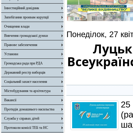
Інвестиційний довідник
Запобігання проявам корупції
Очищення влади
Понеділок, 27 кві
Вивчення громадської думки
Луцьк
Правове забезпечення
Установи
Всеукраїн
Громадська рада при РДА
Державний реєстр виборців
Соціальний захист населення
Містобудування та архітектура
Вакансії
25
Протидія домашнього насильства
(р
Служба у справах дітей
ша
Протоколи комісії ТЕБ та НС