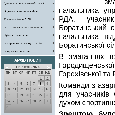
зм
Діяльність спостережної комісії
начальника упр
Оцінка впливу на довкілля
РДА, учасни
Місцеві вибори 2020
Боратинський с
Реєстр колективних договорів
начальника від
Публічні закупівлі
Боратинської сі
Внутрішньо переміщені особи
Ветеранська політика
В змаганнях в
АРХІВ НОВИН
Городищенськ
«
»
СЕРПЕНЬ 2026
Горохівської та
ПН
ВТ
СР
ЧТ
ПТ
СБ
НД
1
2
Команди з азар
3
4
5
6
7
8
9
10
11
12
13
14
15
16
для учасників
17
18
19
20
21
22
23
духом спортивно
24
25
26
27
28
29
30
31
Зрештою було