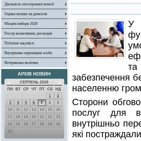
Діяльність спостережної комісії
Оцінка впливу на довкілля
У 
Місцеві вибори 2020
фу
Реєстр колективних договорів
ум
Публічні закупівлі
Внутрішньо переміщені особи
еф
Ветеранська політика
та
АРХІВ НОВИН
забезпечення б
«
»
СЕРПЕНЬ 2026
населенню гром
ПН
ВТ
СР
ЧТ
ПТ
СБ
НД
1
2
Сторони обгово
3
4
5
6
7
8
9
10
11
12
13
14
15
16
послуг для ві
17
18
19
20
21
22
23
внутрішньо пере
24
25
26
27
28
29
30
які постраждали
31