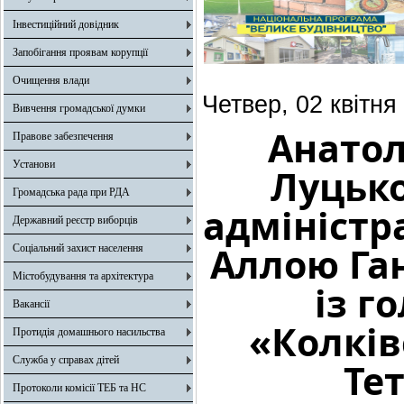
Інвестиційний довідник
Запобігання проявам корупції
Очищення влади
Четвер, 02 квітня
Вивчення громадської думки
Анатол
Правове забезпечення
Установи
Луцько
Громадська рада при РДА
адміністр
Державний реєстр виборців
Аллою Ган
Соціальний захист населення
Містобудування та архітектура
із г
Вакансії
«Колків
Протидія домашнього насильства
Служба у справах дітей
Те
Протоколи комісії ТЕБ та НС