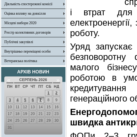
сп
Діяльність спостережної комісії
і втрат для 
Оцінка впливу на довкілля
електроенергії,
Місцеві вибори 2020
роботу.
Реєстр колективних договорів
Публічні закупівлі
Уряд запускає 
Внутрішньо переміщені особи
безповоротну 
Ветеранська політика
малого бізнес
АРХІВ НОВИН
роботою в умо
«
»
СЕРПЕНЬ 2026
кредитуванн
ПН
ВТ
СР
ЧТ
ПТ
СБ
НД
1
2
генераційного о
3
4
5
6
7
8
9
10
11
12
13
14
15
16
Енергодопом
17
18
19
20
21
22
23
швидка антикри
24
25
26
27
28
29
30
31
ФОПи 2–3 гру