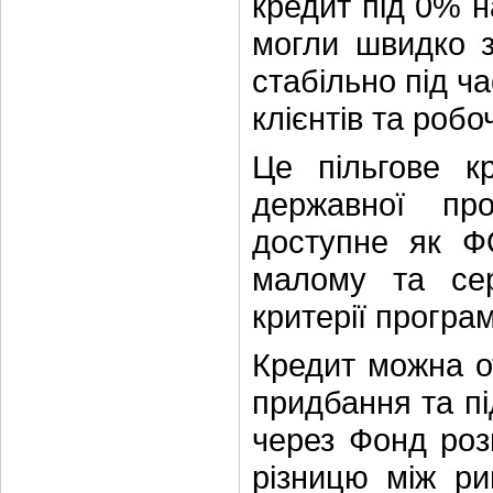
кредит під 0% 
могли швидко з
стабільно під ч
клієнтів та робоч
Це пільгове к
державної пр
доступне як Ф
малому та сер
критерії програ
Кредит можна от
придбання та п
через Фонд роз
різницю між р