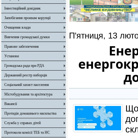
Інвестиційний довідник
Запобігання проявам корупції
Очищення влади
П'ятниця, 13 люто
Вивчення громадської думки
Енер
Правове забезпечення
Установи
енергокр
Громадська рада при РДА
до
Державний реєстр виборців
Соціальний захист населення
Містобудування та архітектура
Вакансії
Що
Протидія домашнього насильства
до
Служба у справах дітей
ск
Протоколи комісії ТЕБ та НС