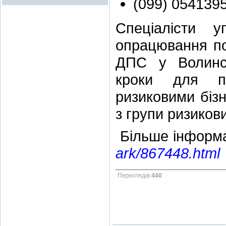
(099) 0541395
Спеціалісти 
опрацювання по
ДПС у Волинсь
кроки для по
ризиковими біз
з групи ризикови
Більше інформа
ark/867448.html
Переглядів
440