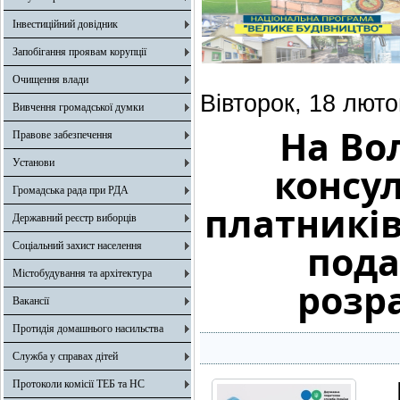
Інвестиційний довідник
Запобігання проявам корупції
Очищення влади
Вівторок, 18 люто
Вивчення громадської думки
На Во
Правове забезпечення
Установи
консу
Громадська рада при РДА
платників
Державний реєстр виборців
пода
Соціальний захист населення
Містобудування та архітектура
розр
Вакансії
Протидія домашнього насильства
Служба у справах дітей
Ві
Протоколи комісії ТЕБ та НС