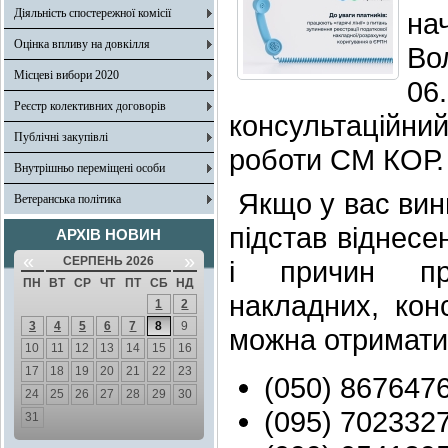
Діяльність спостережної комісії
на
Оцінка впливу на довкілля
Во
Місцеві вибори 2020
06
Реєстр колективних договорів
консультаційни
Публічні закупівлі
роботи СМ КОР.
Внутрішньо переміщені особи
Якщо у вас вин
Ветеранська політика
підстав віднесе
АРХІВ НОВИН
«
»
СЕРПЕНЬ 2026
і причин при
ПН
ВТ
СР
ЧТ
ПТ
СБ
НД
накладних, кон
1
2
3
4
5
6
7
8
9
можна отримати
10
11
12
13
14
15
16
17
18
19
20
21
22
23
(050) 8676476
24
25
26
27
28
29
30
(095) 7023327
31