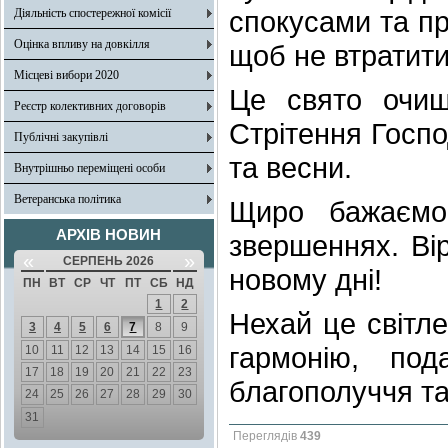
спокусами та п
Діяльність спостережної комісії
Оцінка впливу на довкілля
щоб не втратити
Місцеві вибори 2020
Це свято очищ
Реєстр колективних договорів
Стрітення Госп
Публічні закупівлі
та весни.
Внутрішньо переміщені особи
Ветеранська політика
Щиро бажаємо
АРХІВ НОВИН
звершеннях. Ві
«
»
СЕРПЕНЬ 2026
новому дні!
ПН
ВТ
СР
ЧТ
ПТ
СБ
НД
1
2
Нехай це світле
3
4
5
6
7
8
9
гармонію, под
10
11
12
13
14
15
16
17
18
19
20
21
22
23
благополуччя та
24
25
26
27
28
29
30
31
Переглядів
439