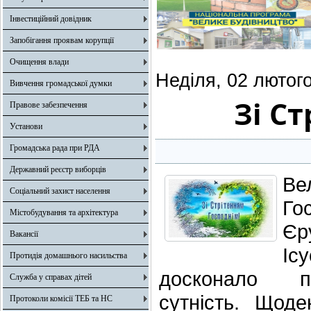
Інвестиційний довідник
Запобігання проявам корупції
Очищення влади
Неділя, 02 лютог
Вивчення громадської думки
Зі С
Правове забезпечення
Установи
Громадська рада при РДА
Державний реєстр виборців
Ве
Соціальний захист населення
Г
Містобудування та архітектура
Єр
Вакансії
Іс
Протидія домашнього насильства
досконало 
Служба у справах дітей
сутність. Щод
Протоколи комісії ТЕБ та НС