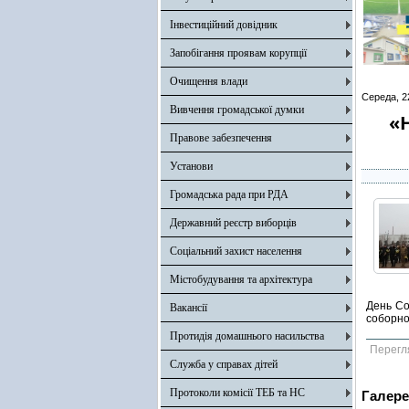
Інвестиційний довідник
Запобігання проявам корупції
Очищення влади
Середа, 2
Вивчення громадської думки
«
Правове забезпечення
Установи
Громадська рада при РДА
Державний реєстр виборців
Соціальний захист населення
Містобудування та архітектура
День Со
Вакансії
соборно
Протидія домашнього насильства
Перегл
Служба у справах дітей
Протоколи комісії ТЕБ та НС
Галере