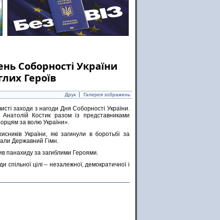
ень Соборності України
лих Героїв
Друк
Галерея зображень
чисті заходи з нагоди Дня Соборності України.
ії Анатолій Костик разом із представниками
«Борцям за волю України».
сників України, які загинули в боротьбі за
онали Державний Гімн.
ив панахиду за загиблими Героями.
и спільної цілі – незалежної, демократичної і