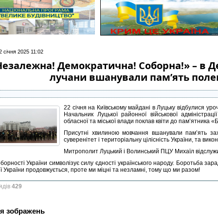
2 січня 2025 11:02
Незалежна! Демократична! Соборна!» – в Д
лучани вшанували пам’ять полег
22 січня на Київському майдані в Луцьку відбулися уро
Начальник Луцької районної військової адміністрац
обласної та міської влади поклав квіти до пам’ятника 
Присутні хвилиною мовчання вшанували пам’ять захи
суверенітет і територіальну цілісність України, та вик
Митрополит Луцький і Волинський ПЦУ Михаїл відслуж
борності України символізує силу єдності українського народу. Боротьба зарад
ї України продовжується, проте ми міцні та незламні, тому що ми разом!
ядів
429
я зображень