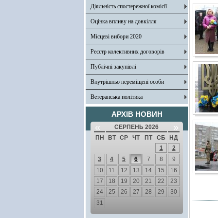
Діяльність спостережної комісії
Оцінка впливу на довкілля
Місцеві вибори 2020
Реєстр колективних договорів
Публічні закупівлі
Внутрішньо переміщені особи
Ветеранська політика
АРХІВ НОВИН
«
»
СЕРПЕНЬ 2026
ПН
ВТ
СР
ЧТ
ПТ
СБ
НД
1
2
3
4
5
6
7
8
9
10
11
12
13
14
15
16
17
18
19
20
21
22
23
24
25
26
27
28
29
30
31