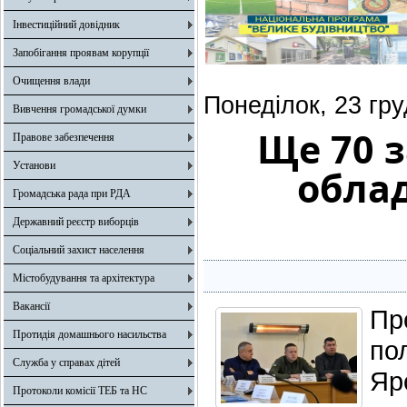
Інвестиційний довідник
Запобігання проявам корупції
Очищення влади
Понеділок, 23 гр
Вивчення громадської думки
Ще 70 з
Правове забезпечення
Установи
обла
Громадська рада при РДА
Державний реєстр виборців
Соціальний захист населення
Містобудування та архітектура
Вакансії
Пр
Протидія домашнього насильства
по
Служба у справах дітей
Яр
Протоколи комісії ТЕБ та НС