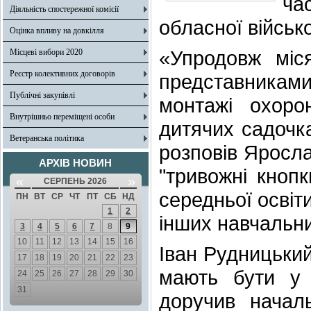
ча
Діяльність спостережної комісії
обласної військо
Оцінка впливу на довкілля
«Упродовж міс
Місцеві вибори 2020
Реєстр колективних договорів
представниками
Публічні закупівлі
монтажі охор
Внутрішньо переміщені особи
дитячих садочка
Ветеранська політика
розповів Яросла
АРХІВ НОВИН
"тривожні кнопк
«
»
СЕРПЕНЬ 2026
середньої освіт
ПН
ВТ
СР
ЧТ
ПТ
СБ
НД
1
2
інших навчальни
3
4
5
6
7
8
9
10
11
12
13
14
15
16
Іван Рудницький
17
18
19
20
21
22
23
мають бути у в
24
25
26
27
28
29
30
31
доручив начал