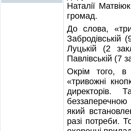
Наталії Матвію
громад.
До слова, «три
Забродівській (
Луцькій (2 зак
Павлівській (7 з
Окрім того, в 
«тривожні кноп
директорів. 
беззаперечною 
який встановле
разі потреби. Т
охоронні прилад