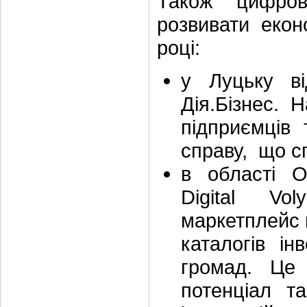
Також цифров
розвивати екон
році:
у Луцьку ві
Дія.Бізнес. 
підприємців
справу, що сп
в області 
Digital Vo
маркетплейс 
каталогів ін
громад. Це 
потенціал т