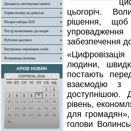
ци
Діяльність спостережної комісії
цьогоріч. Во
Оцінка впливу на довкілля
рішення, що
Місцеві вибори 2020
упровадження
Реєстр колективних договорів
забезпечення до
Публічні закупівлі
Внутрішньо переміщені особи
«Цифровізаці
Ветеранська політика
людини, швид
АРХІВ НОВИН
постають пере
«
»
СЕРПЕНЬ 2026
взаємодію з 
ПН
ВТ
СР
ЧТ
ПТ
СБ
НД
1
2
доступнішою. 
3
4
5
6
7
8
9
рівень, економл
10
11
12
13
14
15
16
17
18
19
20
21
22
23
для громадян», 
24
25
26
27
28
29
30
голови Волинсь
31