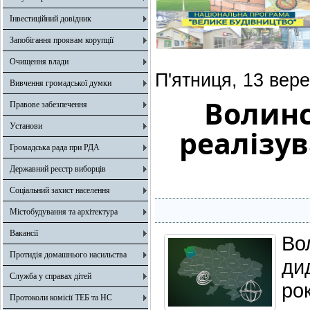
Інвестиційний довідник
Запобігання проявам корупції
Очищення влади
П'ятниця, 13 вер
Вивчення громадської думки
Волинс
Правове забезпечення
Установи
реалізу
Громадська рада при РДА
Державний реєстр виборців
Соціальний захист населення
Містобудування та архітектура
Вакансії
В
Протидія домашнього насильства
ди
Служба у справах дітей
ро
Протоколи комісії ТЕБ та НС