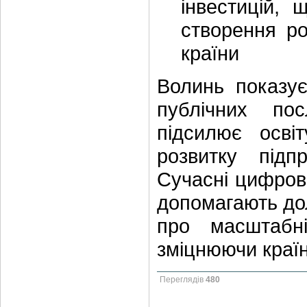
інвестицій,
створення ро
країни
Волинь показує
публічних пос
підсилює осві
розвитку підп
Сучасні цифрові
допомагають дол
про масштабні
зміцнюючи краї
Переглядів
480