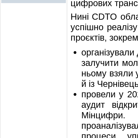
цифрових транс
Нині CDTO облас
успішно реаліз
проєктів, зокрем
організували
залучити мол
ньому взяли у
й із Чернівец
провели у 20
аудит відкр
Мінцифри. 
проаналізув
процеси у