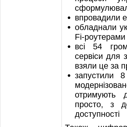
сформулювали
впровадили е
обладнали укр
Fi-роутерами
всі 54 гром
сервіси для з
взяли це за п
запустили 8
модернізов
отримують 
просто, з д
доступності