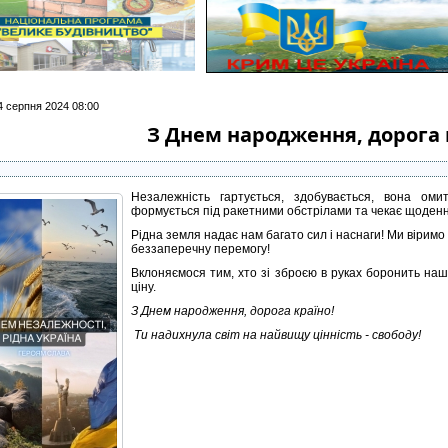
4 серпня 2024 08:00
З Днем народження, дорога 
Незалежність гартується, здобувається, вона оми
формується під ракетними обстрілами та чекає щоденног
Рідна земля надає нам багато сил і наснаги! Ми віримо
беззаперечну перемогу!
Вклоняємося тим, хто зі зброєю в руках боронить наш
ціну.
З Днем народження, дорога країно!
Ти надихнула світ на найвищу цінність - свободу!