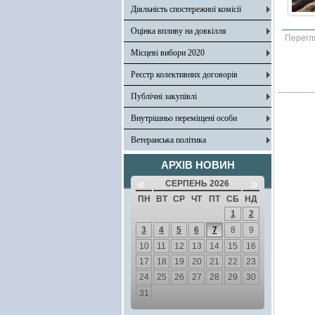
Діяльність спостережної комісії
Оцінка впливу на довкілля
Перегл
Місцеві вибори 2020
Реєстр колективних договорів
Публічні закупівлі
Внутрішньо переміщені особи
Ветеранська політика
АРХІВ НОВИН
«
»
СЕРПЕНЬ 2026
ПН
ВТ
СР
ЧТ
ПТ
СБ
НД
1
2
3
4
5
6
7
8
9
10
11
12
13
14
15
16
17
18
19
20
21
22
23
24
25
26
27
28
29
30
31