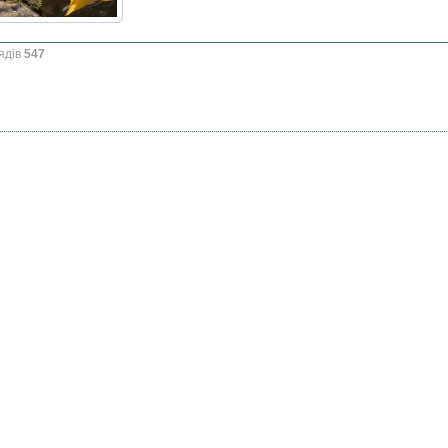
ядів
547