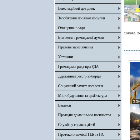
Інвестиційний довідник
Запобігання проявам корупції
Очищення влади
Субота, 2
Вивчення громадської думки
Правове забезпечення
Установи
Громадська рада при РДА
Державний реєстр виборців
Соціальний захист населення
Містобудування та архітектура
Вакансії
Протидія домашнього насильства
Служба у справах дітей
Протоколи комісії ТЕБ та НС