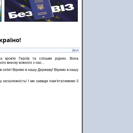
країно!
Друк
та кров'ю Героїв та слізьми рідних. Вона
о внеску кожного з нас...
 в себе! Віримо в нашу Державу! Віримо в нашу
у незалежність! І ми завжди памʼятатимемо її