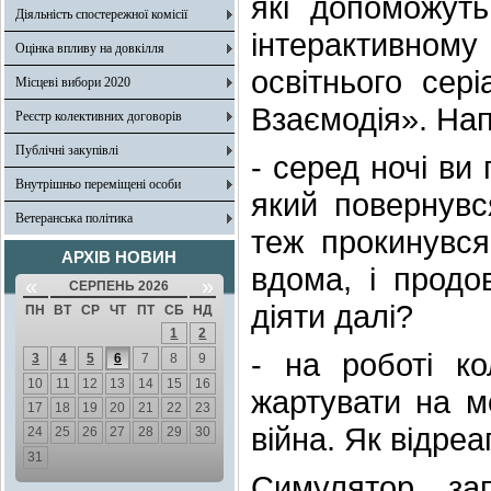
які допоможут
Діяльність спостережної комісії
інтерактивном
Оцінка впливу на довкілля
освітнього сері
Місцеві вибори 2020
Взаємодія». На
Реєстр колективних договорів
Публічні закупівлі
- серед ночі ви
Внутрішньо переміщені особи
який повернувс
Ветеранська політика
теж прокинувся
АРХІВ НОВИН
вдома, і продо
«
»
СЕРПЕНЬ 2026
діяти далі?
ПН
ВТ
СР
ЧТ
ПТ
СБ
НД
1
2
- на роботі к
3
4
5
6
7
8
9
10
11
12
13
14
15
16
жартувати на мо
17
18
19
20
21
22
23
війна. Як відреа
24
25
26
27
28
29
30
31
Симулятор зап