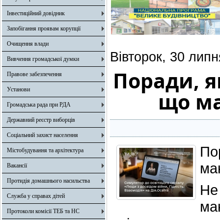
Інвестиційний довідник
Запобігання проявам корупції
Очищення влади
Вівторок, 30 липн
Вивчення громадської думки
Поради, я
Правове забезпечення
Установи
що ма
Громадська рада при РДА
Державний реєстр виборців
Соціальний захист населення
По
Містобудування та архітектура
ма
Вакансії
Протидія домашнього насильства
Не
Служба у справах дітей
ма
Протоколи комісії ТЕБ та НС