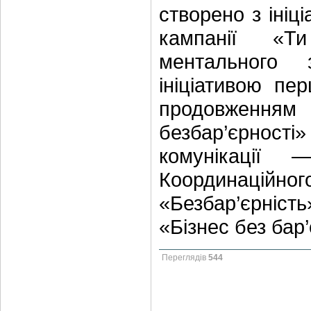
створено з ініц
кампанії «Т
ментального 
ініціативою пе
продовженням
безбар’єрності»
комунікації 
Координаційного
«Безбар’єрність
«Бізнес без бар’
Переглядів
544