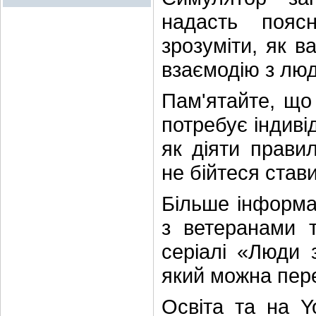
надасть пояс
зрозуміти, як 
взаємодію з люд
Пам'ятайте, що
потребує індиві
як діяти прави
не бійтеся став
Більше інформа
з ветеранами 
серіалі «Люди з
який можна пере
Освіта та на Y