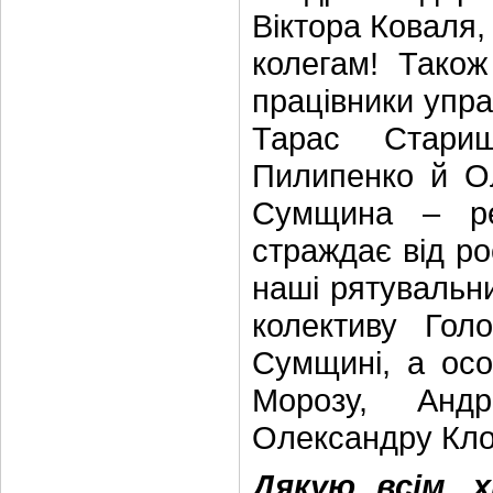
Віктора Коваля,
колегам! Тако
працівники упра
Тарас Старищ
Пилипенко й О
Сумщина – ре
страждає від ро
наші рятувальн
колективу Гол
Сумщині, а ос
Морозу, Андр
Олександру Кло
Дякую всім, 