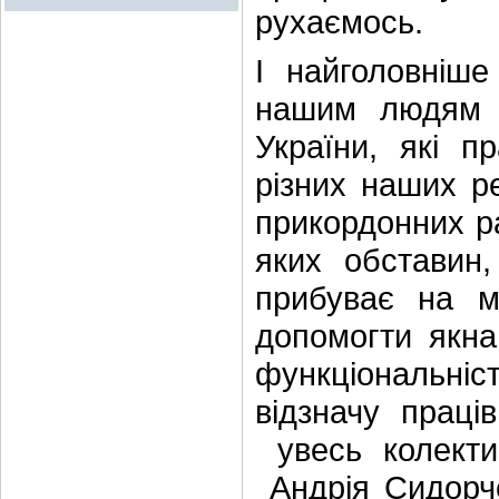
рухаємось.
І найголовніше
нашим людям 
України, які 
різних наших ре
прикордонних ра
яких обставин,
прибуває на м
допомогти якна
функціональні
відзначу праці
увесь колекти
Андрія Сидорче