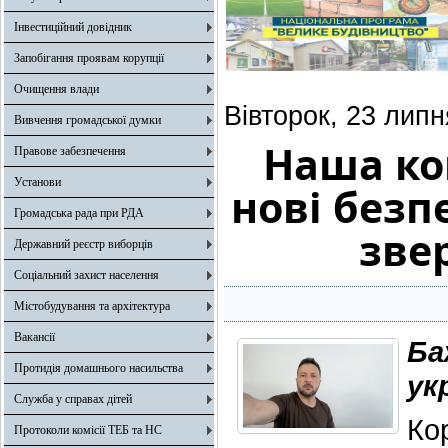
Інвестиційний довідник
Запобігання проявам корупції
Очищення влади
Вівторок, 23 липн
Вивчення громадської думки
Наша ко
Правове забезпечення
Установи
нові безп
Громадська рада при РДА
зве
Державний реєстр виборців
Соціальний захист населення
Містобудування та архітектура
Вакансії
Ба
Протидія домашнього насильства
ук
Служба у справах дітей
Кор
Протоколи комісії ТЕБ та НС