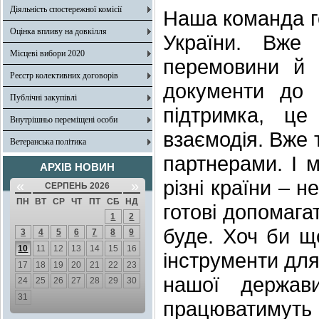
Діяльність спостережної комісії
Наша команда го
Оцінка впливу на довкілля
України. Вже
Місцеві вибори 2020
перемовини й 
Реєстр колективних договорів
документи до 
Публічні закупівлі
підтримка, це
Внутрішньо переміщені особи
взаємодія. Вже 
Ветеранська політика
партнерами. І 
АРХІВ НОВИН
різні країни – 
«
»
СЕРПЕНЬ 2026
ПН
ВТ
СР
ЧТ
ПТ
СБ
НД
готові допомагат
1
2
буде. Хоч би що
3
4
5
6
7
8
9
10
11
12
13
14
15
16
інструменти для
17
18
19
20
21
22
23
нашої держави
24
25
26
27
28
29
30
31
працюватимуть