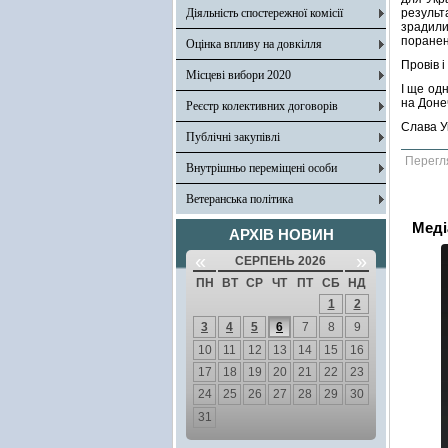
Діяльність спостережної комісії
результ
зрадили
поранен
Оцінка впливу на довкілля
Провів 
Місцеві вибори 2020
І ще од
на Донеч
Реєстр колективних договорів
Слава Ук
Публічні закупівлі
Перегл
Внутрішньо переміщені особи
Ветеранська політика
Меді
АРХІВ НОВИН
«
»
СЕРПЕНЬ 2026
ПН
ВТ
СР
ЧТ
ПТ
СБ
НД
1
2
3
4
5
6
7
8
9
10
11
12
13
14
15
16
17
18
19
20
21
22
23
24
25
26
27
28
29
30
31