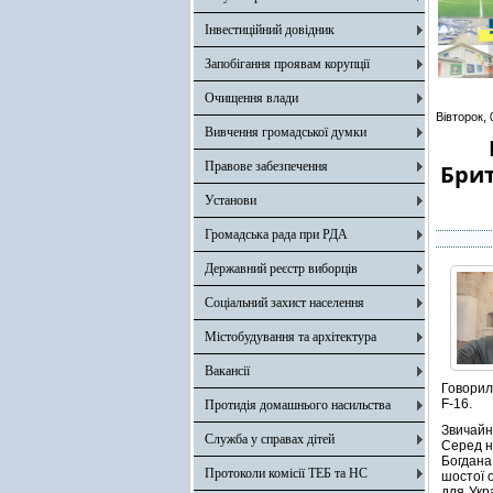
Інвестиційний довідник
Запобігання проявам корупції
Очищення влади
Вівторок,
Вивчення громадської думки
Правове забезпечення
Брит
Установи
Громадська рада при РДА
Державний реєстр виборців
Соціальний захист населення
Містобудування та архітектура
Вакансії
Говорил
F-16.
Протидія домашнього насильства
Звичайн
Служба у справах дітей
Серед н
Богдана
Протоколи комісії ТЕБ та НС
шостої 
для Укр