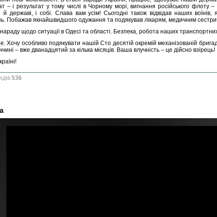
ат – і результат у тому числі в Чорному морі, вигнання російського флоту 
 й державі, і собі. Слава вам усім! Сьогодні також відвідав наших воїнів, 
ь. Побажав якнайшвидшого одужання та подякував лікарям, медичним сестри
і нараду щодо ситуації в Одесі та області. Безпека, робота наших транспортни
не. Хочу особливо подякувати нашій Сто десятій окремій механізованій бригад
чині – вже дванадцятий за кілька місяців. Ваша влучність – це дійсно взірець!
раїні!
ядів
536
а