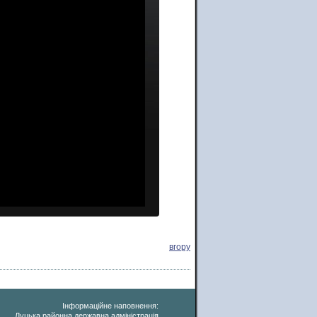
вгору
Інформаційне наповнення:
Луцька районна державна адміністрація