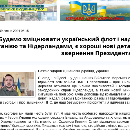
 09 липня 2024 08:15
Будемо зміцнювати український флот і на
анією та Нідерландами, є хороші нові детал
звернення Президент
Бажаю здоровʼя, шановні українці, українки!
Сьогодні в Одесі – у день наших Військово-Морських с
вдячності всім воїнам ВМС, і перемовин – щоб Сил
держава отримала ще більше можливостей. Сьогодні 
закордонних справ Нідерландів, а також новий міні
ситуацію на полі бою; була доповідь від командувача
флот і надалі разом з Британією, разом з Нідерландами 
и сьогодні і про зміцнення ППО, це наш безумовний пріоритет, і я вдячний за 
о, сьогодні ми мали честь бути тут. Я мав честь особисто нагородити наших
их – Герой України молодший сержант Владислав Андрущенко та хлопці, які в
 Хмельницького та «За мужність». Орденом Княгині Ольги відзначив сержан
окремої бригади морпіхів. Пишаюся кожним і кожною, хто дійсно змінює все дл
аїни нові можливості. Б’ється заради України, працює, здобуває нашій держ