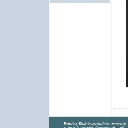
Розробка: Відділ інформаційних технологій
апарату Волинської облдержадміністрації