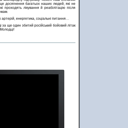
– це досягнення багатьох наших людей, які не
які проходять лікування й реабілітацію після
чкам.
х артерій, енергетика, соціальні питання…
і за ще один збитий російський бойовий літак
 Молодці!