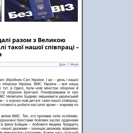
далі разом з Великою
і такої нашої співпраці –
а
Друк
Медіа
ил Збройних Сил України. І це – день і нашої
и оборони України, ВМС України – вся наша
тут, в Одесі, були нові міністри оборони й
стр оборони Британії. Поінформував їх про
 ВМС Неїжпапи. Будемо зміцнювати український
– є хороші нові деталі такої нашої співпраці.
готовність робити наступні кроки – зокрема по
 воїнів ВМС. Тих, хто проявив себе особливо.
ідзначені Хрестами бойових заслуг, орденами
та Ірину Бовщик – бойового медика Тридцять
я нашої держави – захищає державу, відкриває
аві міжнародну підтримку. Кожен наш спільний