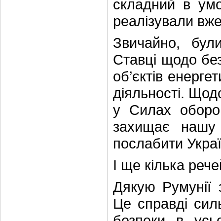
складний в умо
реалізували вже
Звичайно, бул
Ставці щодо без
об’єктів енергет
діяльності. Щод
у Силах оборон
захищає нашу 
послабити Украї
І ще кілька рече
Дякую Румунії з
Це справді силь
безпеки в усь