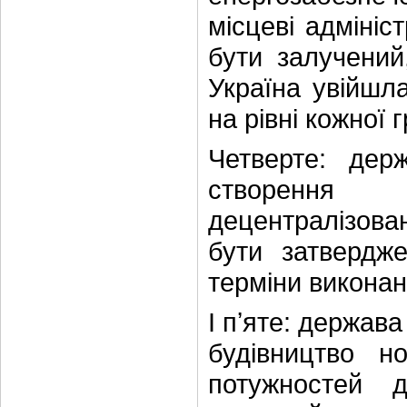
місцеві адмініс
бути залучений
Україна увійшл
на рівні кожної 
Четверте: де
створення 
децентралізова
бути затвердже
терміни виконан
І пʼяте: держав
будівництво н
потужностей 