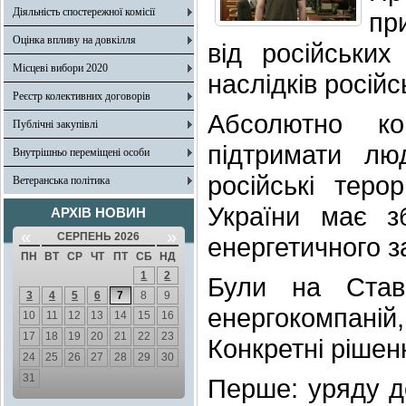
Діяльність спостережної комісії
пр
Оцінка впливу на довкілля
від російськи
Місцеві вибори 2020
наслідків російс
Реєстр колективних договорів
Абсолютно ко
Публічні закупівлі
підтримати лю
Внутрішньо переміщені особи
російські теро
Ветеранська політика
України має зб
АРХІВ НОВИН
«
»
СЕРПЕНЬ 2026
енергетичного з
ПН
ВТ
СР
ЧТ
ПТ
СБ
НД
1
2
Були на Ставц
3
4
5
6
7
8
9
енергокомпаній, 
10
11
12
13
14
15
16
17
18
19
20
21
22
23
Конкретні рішен
24
25
26
27
28
29
30
31
Перше: уряду д