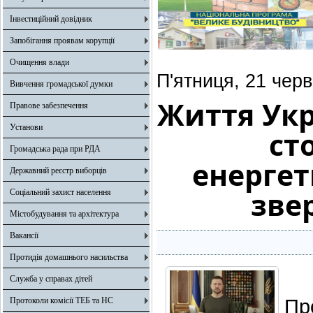
Інвестиційний довідник
Запобігання проявам корупції
Очищення влади
П'ятниця, 21 чер
Вивчення громадської думки
Життя Укр
Правове забезпечення
Установи
ст
Громадська рада при РДА
енергет
Державний реєстр виборців
зве
Соціальний захист населення
Містобудування та архітектура
Вакансії
Протидія домашнього насильства
Служба у справах дітей
Пр
Протоколи комісії ТЕБ та НС