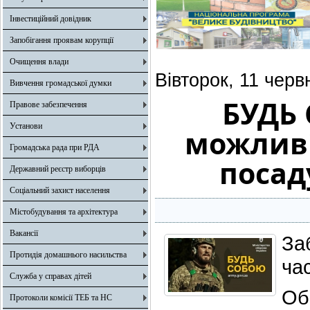
Інвестиційний довідник
Запобігання проявам корупції
Очищення влади
Вівторок, 11 черв
Вивчення громадської думки
БУДЬ 
Правове забезпечення
Установи
можливі
Громадська рада при РДА
посад
Державний реєстр виборців
Соціальний захист населення
Містобудування та архітектура
Вакансії
За
Протидія домашнього насильства
ча
Служба у справах дітей
Об
Протоколи комісії ТЕБ та НС