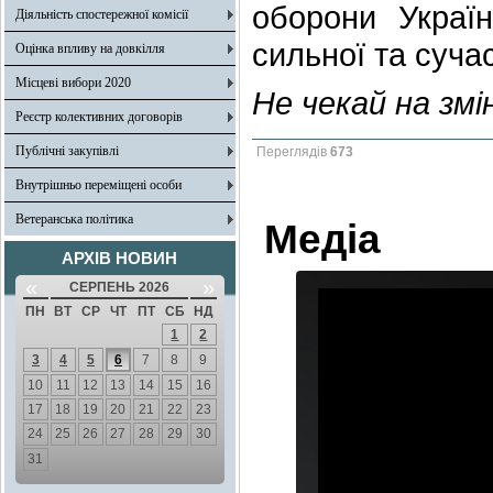
оборони Укра
Діяльність спостережної комісії
сильної та сучас
Оцінка впливу на довкілля
Місцеві вибори 2020
Не чекай на змі
Реєстр колективних договорів
Публічні закупівлі
Переглядів
673
Внутрішньо переміщені особи
Ветеранська політика
Медіа
АРХІВ НОВИН
«
»
СЕРПЕНЬ 2026
ПН
ВТ
СР
ЧТ
ПТ
СБ
НД
1
2
3
4
5
6
7
8
9
10
11
12
13
14
15
16
17
18
19
20
21
22
23
24
25
26
27
28
29
30
31