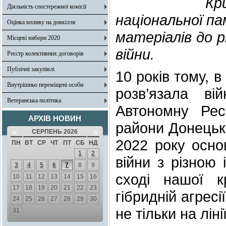
К
Діяльність спостережної комісії
національної па
Оцінка впливу на довкілля
матеріалів до р
Місцеві вибори 2020
війни.
Реєстр колективних договорів
Публічні закупівлі
10 років тому, 
Внутрішньо переміщені особи
розв’язала ві
Ветеранська політика
Автономну Рес
АРХІВ НОВИН
райони Донецько
«
»
СЕРПЕНЬ 2026
2022 року основ
ПН
ВТ
СР
ЧТ
ПТ
СБ
НД
1
2
війни з різною 
3
4
5
6
7
8
9
сході нашої к
10
11
12
13
14
15
16
17
18
19
20
21
22
23
гібридній агрес
24
25
26
27
28
29
30
не тільки на ліні
31