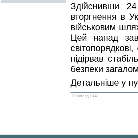
Здійснивши 2
вторгнення в Ук
військовим шлях
Цей напад зав
світопорядкові,
підірвав стабіл
безпеки загалом
Детальніше у пу
Переглядів
741