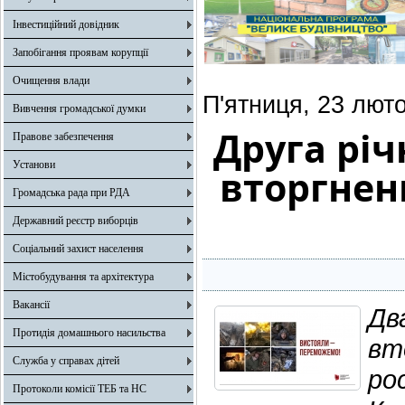
Інвестиційний довідник
Запобігання проявам корупції
Очищення влади
П'ятниця, 23 люто
Вивчення громадської думки
Друга рі
Правове забезпечення
Установи
вторгненн
Громадська рада при РДА
Державний реєстр виборців
Соціальний захист населення
Містобудування та архітектура
Вакансії
Дв
Протидія домашнього насильства
вт
Служба у справах дітей
ро
Протоколи комісії ТЕБ та НС