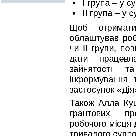
І група – у с
II група – у 
Щоб отримати
облаштував роб
чи II групи, по
дати працевл
зайнятості т
інформування 
застосунок «Дія
Також Алла Куц
грантових пр
робочого місця 
тривалого супро