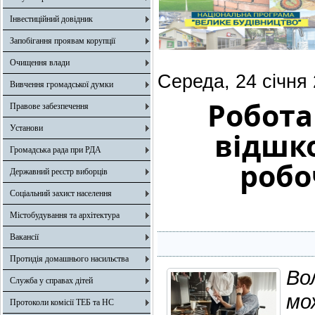
Інвестиційний довідник
Запобігання проявам корупції
Очищення влади
Середа, 24 січня
Вивчення громадської думки
Робота
Правове забезпечення
Установи
відшк
Громадська рада при РДА
робо
Державний реєстр виборців
Соціальний захист населення
Містобудування та архітектура
Вакансії
Протидія домашнього насильства
В
Служба у справах дітей
м
Протоколи комісії ТЕБ та НС