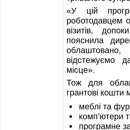
«У цій прогр
роботодавцем о
візитів, доп
пояснила дир
облаштовано,
відстежуємо д
місце».
Тож для облаш
грантові кошти 
меблі та фур
комп’ютери та
програмне за