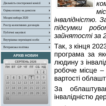
ко
Діяльність спостережної комісії
мі
Оцінка впливу на довкілля
інвалідністю. З
Місцеві вибори 2020
Реєстр колективних договорів
підсумки роб
Публічні закупівлі
зайнятості за 2
Внутрішньо переміщені особи
Так, з кінця 20
Ветеранська політика
програма за я
АРХІВ НОВИН
людину з інвалід
«
»
СЕРПЕНЬ 2026
ПН
ВТ
СР
ЧТ
ПТ
СБ
НД
робоче місце –
1
2
вартості облашт
3
4
5
6
7
8
9
10
11
12
13
14
15
16
За облаштув
17
18
19
20
21
22
23
24
25
26
27
28
29
30
інвалідністю де
31