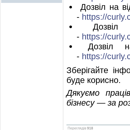
Дозвіл на ві
-
https://curly.
Дозвіл н
-
https://curly.
Дозвіл на
-
https://curly.
Зберігайте інф
буде корисно.
Дякуємо праці
бізнесу — за ро
Переглядів
918