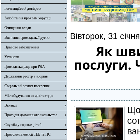
Інвестиційний довідник
Запобігання проявам корупції
Очищення влади
Вівторок, 31 січн
Вивчення громадської думки
Як шв
Правове забезпечення
Установи
послуги. 
Громадська рада при РДА
Державний реєстр виборців
Соціальний захист населення
Містобудування та архітектура
Вакансії
Що
Протидія домашнього насильства
со
Служба у справах дітей
ва
Протоколи комісії ТЕБ та НС