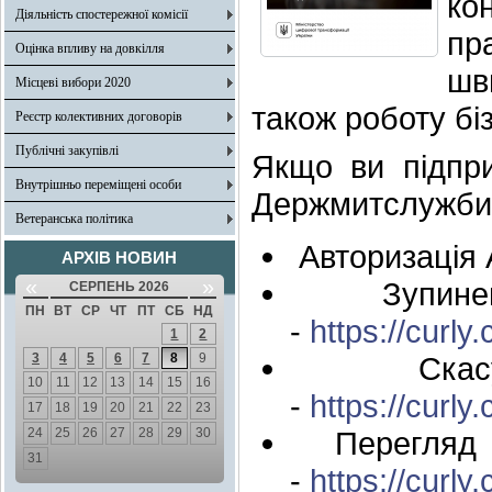
ко
Діяльність спостережної комісії
пр
Оцінка впливу на довкілля
шв
Місцеві вибори 2020
також роботу бі
Реєстр колективних договорів
Публічні закупівлі
Якщо ви підпри
Внутрішньо переміщені особи
Держмитслужби 
Ветеранська політика
Авторизація 
АРХІВ НОВИН
«
»
Зупинен
СЕРПЕНЬ 2026
ПН
ВТ
СР
ЧТ
ПТ
СБ
НД
-
https://curly.
1
2
3
4
5
6
7
8
9
Скасув
10
11
12
13
14
15
16
-
https://curly.
17
18
19
20
21
22
23
24
25
26
27
28
29
30
Перегляд 
31
-
https://curly.