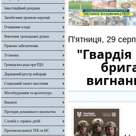
Інвестиційний довідник
Запобігання проявам корупції
Очищення влади
Вивчення громадської думки
П'ятниця, 29 сер
Правове забезпечення
"Гвардія
Установи
бриг
Громадська рада при РДА
вигнанн
Державний реєстр виборців
Соціальний захист населення
Містобудування та архітектура
Вакансії
Протидія домашнього насильства
Служба у справах дітей
Протоколи комісії ТЕБ та НС