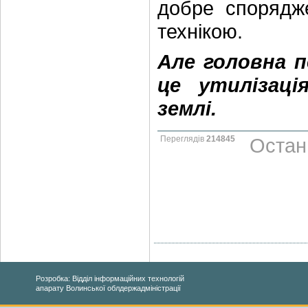
добре спорядже
технікою.
Але головна п
це утилізаці
землі.
Переглядів
214845
Остан
Розробка: Відділ інформаційних технологій
апарату Волинської облдержадміністрації