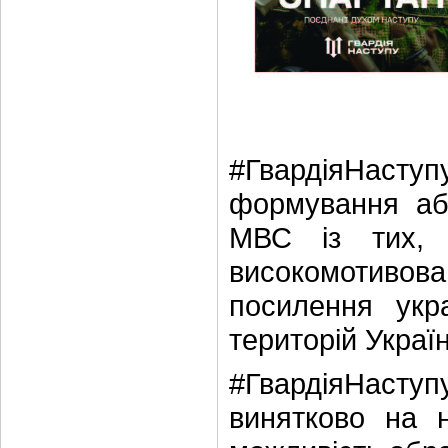
#ГвардіяНасту
формування абс
МВС із тих, 
високомотиво
посилення укра
територій Україн
#ГвардіяНаступу
винятково на 