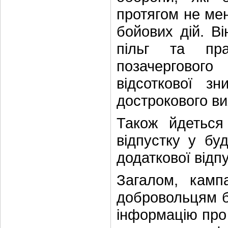
протягом не мен
бойових дій. В
пільг та пр
позачерговог
відсоткової з
дострокового ви
Також йдеться
відпустку у бу
додаткової відп
Загалом, камп
добровольцям б
інформацію про 