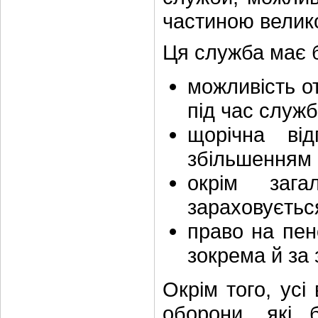
частиною велико
Ця служба має б
можливість о
під час служб
щорічна від
збільшенням 
окрім зага
зараховуєтьс
право на пен
зокрема й за
Окрім того, усі
оборони, які 