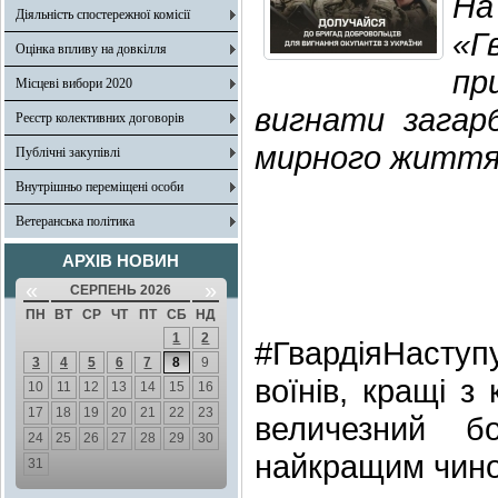
На
Діяльність спостережної комісії
«Г
Оцінка впливу на довкілля
пр
Місцеві вибори 2020
вигнати загарб
Реєстр колективних договорів
мирного життя 
Публічні закупівлі
Внутрішньо переміщені особи
Ветеранська політика
АРХІВ НОВИН
«
»
СЕРПЕНЬ 2026
ПН
ВТ
СР
ЧТ
ПТ
СБ
НД
1
2
#ГвардіяНасту
3
4
5
6
7
8
9
воїнів, кращі з
10
11
12
13
14
15
16
17
18
19
20
21
22
23
величезний б
24
25
26
27
28
29
30
найкращим чином
31