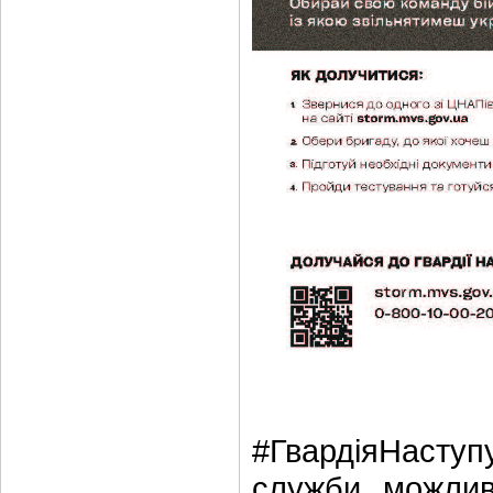
#ГвардіяНаступ
служби, можливі