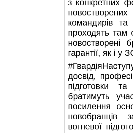
з конкретних ф
новостворених
командирів та 
проходять там с
новостворені б
гарантії, як і у З
#ГвардіяНаступ
досвід, професі
підготовки та
братимуть уча
посилення осно
новобранців з
вогневої підгот