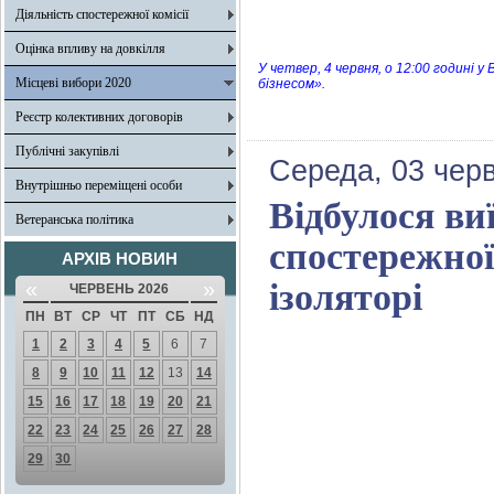
Діяльність спостережної комісії
Оцінка впливу на довкілля
У четвер, 4 червня, о 12:00 годині 
Місцеві вибори 2020
бізнесом».
Реєстр колективних договорів
Публічні закупівлі
Середа, 03 чер
Внутрішньо переміщені особи
Відбулося ви
Ветеранська політика
спостережної
АРХІВ НОВИН
«
»
ізоляторі
ЧЕРВЕНЬ 2026
ПН
ВТ
СР
ЧТ
ПТ
СБ
НД
1
2
3
4
5
6
7
8
9
10
11
12
13
14
15
16
17
18
19
20
21
22
23
24
25
26
27
28
29
30