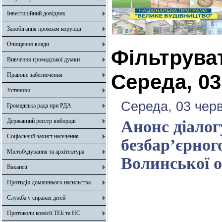
Інвестиційний довідник
Запобігання проявам корупції
Очищення влади
Фільтрува
Вивчення громадської думки
Середа, 03
Правове забезпечення
Установи
Середа, 03 чер
Громадська рада при РДА
Державний реєстр виборців
Анонс діалог
Соціальний захист населення
безбар’єрног
Містобудування та архітектура
Волинської о
Вакансії
Протидія домашнього насильства
Служба у справах дітей
Протоколи комісії ТЕБ та НС