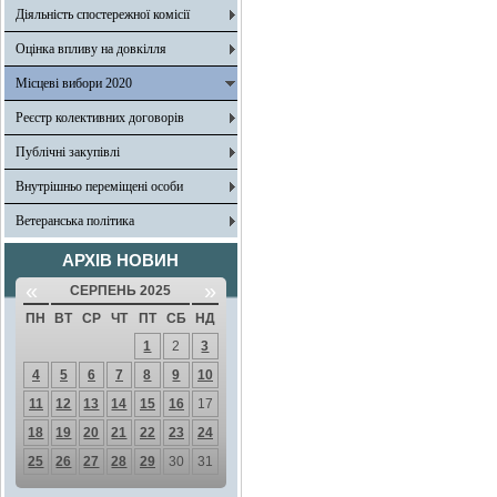
Діяльність спостережної комісії
Оцінка впливу на довкілля
Місцеві вибори 2020
Реєстр колективних договорів
Публічні закупівлі
Внутрішньо переміщені особи
Ветеранська політика
АРХІВ НОВИН
«
»
СЕРПЕНЬ 2025
ПН
ВТ
СР
ЧТ
ПТ
СБ
НД
1
2
3
4
5
6
7
8
9
10
11
12
13
14
15
16
17
18
19
20
21
22
23
24
25
26
27
28
29
30
31