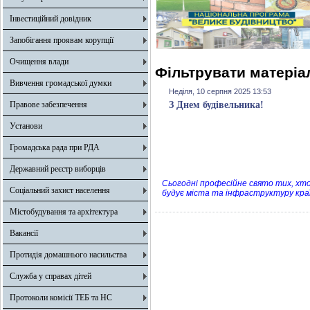
Інвестиційний довідник
Запобігання проявам корупції
Очищення влади
Фільтрувати матеріал
Вивчення громадської думки
Неділя, 10 серпня 2025 13:53
Правове забезпечення
З Днем будівельника!
Установи
Громадська рада при РДА
Державний реєстр виборців
Сьогодні професійне свято тих, хт
Соціальний захист населення
будує міста та інфраструктуру кра
Містобудування та архітектура
Вакансії
Протидія домашнього насильства
Служба у справах дітей
Протоколи комісії ТЕБ та НС