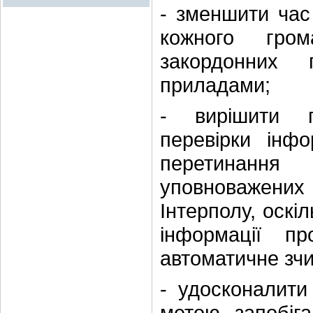
- зменшити час
кожного гром
закордонних 
приладами;
- вирішити п
перевірки інф
перетинання
уповноважени
Інтерполу, оскі
інформації п
автоматичне зчи
- удосконалити
метою запобіг