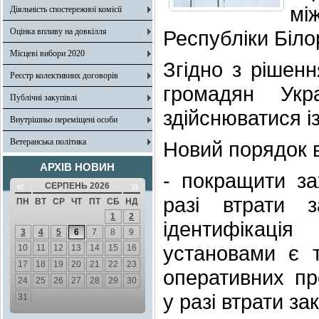
мі
Діяльність спостережної комісії
Оцінка впливу на довкілля
Республіки Біло
Місцеві вибори 2020
Згідно з рішенн
Реєстр колективних договорів
громадян Укр
Публічні закупівлі
здійснюватися і
Внутрішньо переміщені особи
Ветеранська політика
Новий порядок в
АРХІВ НОВИН
- покращити за
«
»
СЕРПЕНЬ 2026
разі втрати 
ПН
ВТ
СР
ЧТ
ПТ
СБ
НД
1
2
ідентифікаці
3
4
5
6
7
8
9
установами є 
10
11
12
13
14
15
16
17
18
19
20
21
22
23
оперативних п
24
25
26
27
28
29
30
у разі втрати за
31