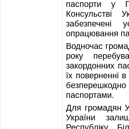
паспорти у П
Консульстві У
забезпечені 
опрацювання па
Водночас громад
року перебув
закордонних пас
їх поверненні 
безперешкод
паспортами.
Для громадян У
України зали
Республіку Бі