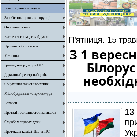
Інвестиційний довідник
Запобігання проявам корупції
Очищення влади
Вивчення громадської думки
П'ятниця, 15 трав
Правове забезпечення
З 1 вересн
Установи
Білору
Громадська рада при РДА
необхід
Державний реєстр виборців
Соціальний захист населення
Містобудування та архітектура
Вакансії
13
Протидія домашнього насильства
пр
Служба у справах дітей
Ук
Протоколи комісії ТЕБ та НС