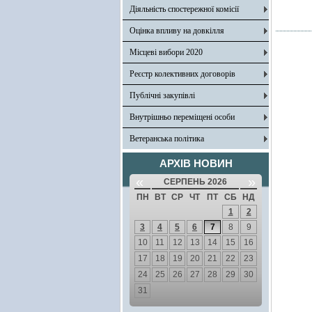
Діяльність спостережної комісії
Оцінка впливу на довкілля
Місцеві вибори 2020
Реєстр колективних договорів
Публічні закупівлі
Внутрішньо переміщені особи
Ветеранська політика
АРХІВ НОВИН
«
»
СЕРПЕНЬ 2026
ПН
ВТ
СР
ЧТ
ПТ
СБ
НД
1
2
3
4
5
6
7
8
9
10
11
12
13
14
15
16
17
18
19
20
21
22
23
24
25
26
27
28
29
30
31