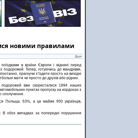
алися новими правилами
Друк
 поїздками в країни Європи і віднині перед
х подорожей. Тепер, готуючись до мандрівки,
понтанно, прагнучи з’їздити просто на вихідні
тбольні матчі чи просто до друзів або рідних.
х подорожей вже скористалися 1894 наших
в автомобільних пунктах пропуску на кордонах з
го сполучення.
я Польща. 63%, а це майже 950 українців,
у. В обох випадках за попередні порушення