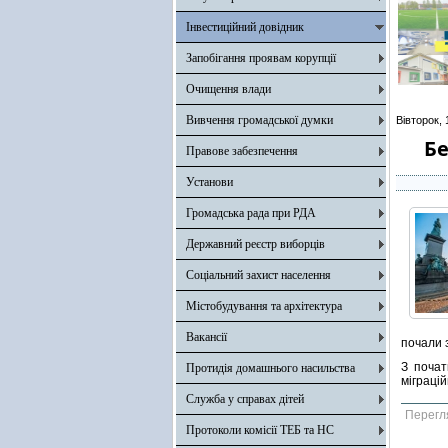
Інвестиційний довідник
Запобігання проявам корупції
Очищення влади
Вивчення громадської думки
Вівторок, 
Бе
Правове забезпечення
Установи
Громадська рада при РДА
Державний реєстр виборців
Соціальний захист населення
Містобудування та архітектура
Вакансії
почали 
З почат
Протидія домашнього насильства
міграцій
Служба у справах дітей
Перегл
Протоколи комісії ТЕБ та НС