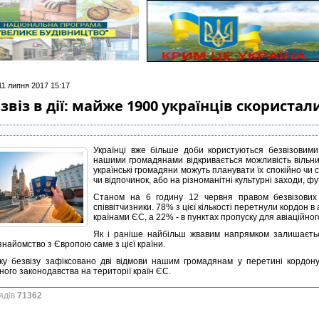
11 липня 2017 15:17
звіз в дії: майже 1900 українців скорист
Українці вже більше доби користуються безвізовими
нашими громадянами відкривається можливість вільни
українські громадяни можуть планувати їх спокійно чи с
чи відпочинок, або на різноманітні культурні заходи, фу
Станом на 6 годину 12 червня правом безвізови
співвітчизники. 78% з цієї кількості перетнули кордон 
країнами ЄС, а 22% - в пунктах пропуску для авіаційно
Як і раніше найбільш жвавим напрямком залишаєтьс
знайомство з Європою саме з цієї країни.
ку безвізу зафіксовано дві відмови нашим громадянам у перетині кордон
ного законодавства на території країн ЄС.
ядів
71362