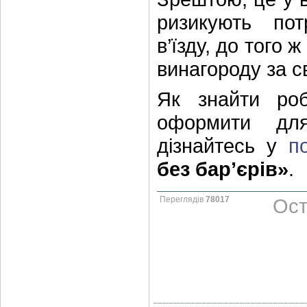
ризикують по
в’їзду, до того
винагороду за с
Як знайти ро
оформити для
дізнайтесь у
п
без бар’єрів»
.
Переглядів
78017
Ост