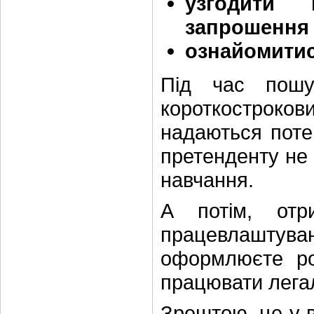
узгодити 
запрошення
ознайомитис
Під час пошу
короткострокови
надаються поте
претенденту не 
навчання.
А потім, отр
працевлашту
оформлюєте ро
працювати лега
Зрештою, це у в