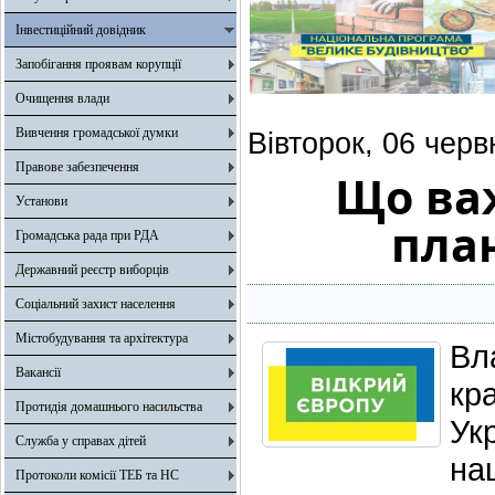
Інвестиційний довідник
Запобігання проявам корупції
Очищення влади
Вивчення громадської думки
Вівторок, 06 черв
Правове забезпечення
Що ва
Установи
пла
Громадська рада при РДА
Державний реєстр виборців
Соціальний захист населення
Містобудування та архітектура
Вл
Вакансії
кр
Протидія домашнього насильства
Ук
Служба у справах дітей
на
Протоколи комісії ТЕБ та НС