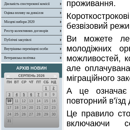
проживання.
Діяльність спостережної комісії
Оцінка впливу на довкілля
Короткострокові
Місцеві вибори 2020
безвізовий режи
Реєстр колективних договорів
Ви можете лег
Публічні закупівлі
молодіжних ор
Внутрішньо переміщені особи
можливостей, к
Ветеранська політика
але оплачувана
АРХІВ НОВИН
«
»
міграційного за
СЕРПЕНЬ 2026
ПН
ВТ
СР
ЧТ
ПТ
СБ
НД
А це означає 
1
2
3
4
5
6
7
8
9
повторний в’їзд 
10
11
12
13
14
15
16
17
18
19
20
21
22
23
Це правило сто
24
25
26
27
28
29
30
включаючи с
31