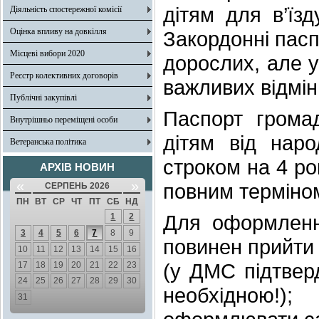
дітям для в’їз
Діяльність спостережної комісії
Оцінка впливу на довкілля
Закордонні пасп
Місцеві вибори 2020
дорослих, але у
Реєстр колективних договорів
важливих відмін
Публічні закупівлі
Паспорт грома
Внутрішньо переміщені особи
дітям від нар
Ветеранська політика
строком на 4 ро
АРХІВ НОВИН
«
»
повним терміном 
СЕРПЕНЬ 2026
ПН
ВТ
СР
ЧТ
ПТ
СБ
НД
Для оформленн
1
2
3
4
5
6
7
8
9
повинен прийти 
10
11
12
13
14
15
16
(у ДМС підтверд
17
18
19
20
21
22
23
24
25
26
27
28
29
30
необхідною!)
31