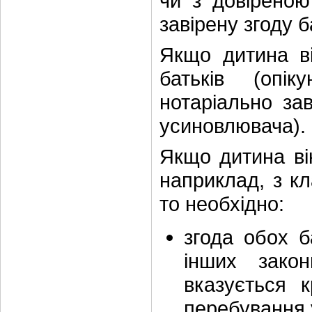
чи з довіреною
завірену згоду б
Якщо дитина ві
батьків (опік
нотаріально зав
усиновлювача).
Якщо дитина вік
наприклад, з кл
то необхідно:
згода обох б
інших закон
вказується к
перебування у