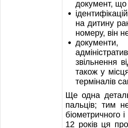
документ, що
ідентифікаці
на дитину ра
номеру, він н
документ
адміністрати
звільнення в
також у міс
терміналів с
Ще одна деталь
пальців; тим н
біометричного і 
12 років ця пр