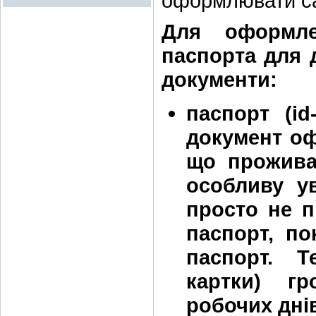
оформлювати са
Для оформле
паспорта для д
документи:
паспорт (id
документ оф
що проживає
особливу ув
просто не 
паспорт, п
паспорт. Т
картки) г
робочих дні