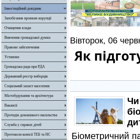
Інвестиційний довідник
Запобігання проявам корупції
Очищення влади
Вивчення громадської думки
Вівторок, 06 черв
Правове забезпечення
Як підгот
Установи
Громадська рада при РДА
Державний реєстр виборців
Соціальний захист населення
Містобудування та архітектура
Ч
Вакансії
бі
Протидія домашнього насильства
ди
Служба у справах дітей
Біометричний па
Протоколи комісії ТЕБ та НС