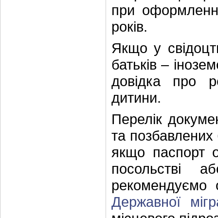
при оформленні
років.
Якщо у свідоцт
батьків – інозе
довідка про р
дитини.
Перелік докумен
та позбавлених б
якщо паспорт 
посольстві а
рекомендуємо 
Державної мігр