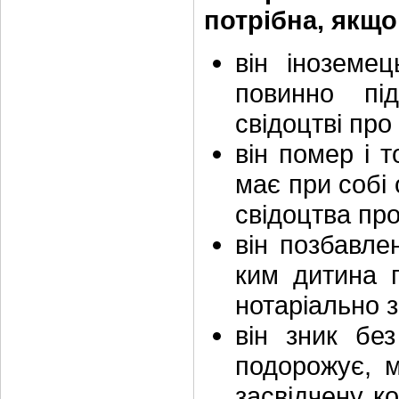
потрібна, якщо
він іноземе
повинно пі
свідоцтві пр
він помер і т
має при собі 
свідоцтва пр
він позбавлен
ким дитина 
нотаріально 
він зник без
подорожує, м
засвідчену к