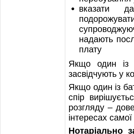
вказати д
подорожу
супроводжую
надають посл
плату
Якщо один із 
засвідчують у к
Якщо один із бат
спір вирішуєть
розгляду – дове
інтересах самої
Нотаріально з