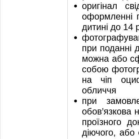
оригінал св
оформленні 
дитині до 14 
фотографуван
при поданні д
можна або сф
собою фотог
на чіп оциф
обличчя
при замовле
обов’язкова 
проїзного до
діючого, або