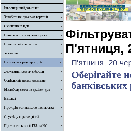
Інвестиційний довідник
Запобігання проявам корупції
Очищення влади
Фільтрува
Вивчення громадської думки
П'ятниця, 
Правове забезпечення
Установи
П'ятниця, 20 че
Громадська рада при РДА
Державний реєстр виборців
Оберігайте н
Соціальний захист населення
банківських 
Містобудування та архітектура
Вакансії
Протидія домашнього насильства
Служба у справах дітей
Протоколи комісії ТЕБ та НС