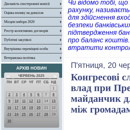
Чи відомо тобі, що
Діяльність спостережної комісії
рахунку, називаєт
Оцінка впливу на довкілля
для здійснення вхо
Місцеві вибори 2020
безпеки банківськи
Реєстр колективних договорів
підтвердження банкі
про баланс коштів.
Публічні закупівлі
втратити контрол
Внутрішньо переміщені особи
Ветеранська політика
П'ятниця, 20 че
АРХІВ НОВИН
Конгресові с
«
»
ЧЕРВЕНЬ 2025
ПН
ВТ
СР
ЧТ
ПТ
СБ
НД
влад при Пре
1
2
3
4
5
6
7
8
майданчик дл
9
10
11
12
13
14
15
між громада
16
17
18
19
20
21
22
23
24
25
26
27
28
29
30