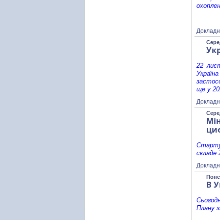
охоплен
Докладн
Сере
Укр
22 лис
Україн
застосо
ще у 20
Докладн
Сере
Мі
ци
Старту
складе 
Докладн
Поне
В У
Сьогодн
Плану з