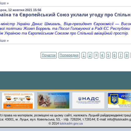
іше »
орок, 12 жовтня 2021 15:56
аїна та Європейський Союз уклали угоду про Спільн
-міністр України Денис Шмигаль, Віце-президент Єврокомісії — Висо
вої політики Жозеп Боррель та Посол Головуючої в Раді ЄС Республіки 
іж Україною та Європейським Союзом про Спільний авіаційний простір.
іше »
Початок
Попередня
1
2
3
4
5
6
7
8
Усі права на матеріали, розміщені на цьому сайті, належать Луцькій райдержадміністрації
а: 43001, м. Луцьк, вул. Ковельська, 53, - т/ф. 728204, т.728144; E-mail: infо@lutskаdm.
© 2014
lutskadm.gov.ua