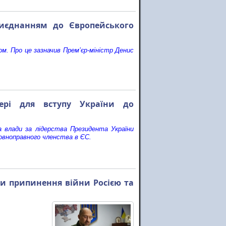
риєднанням до Європейського
м. Про це зазначив Прем’єр-міністр Денис
ері для вступу України до
а влади за лідерства Президента України
вноправного членства в ЄС.
ли припинення війни Росією та