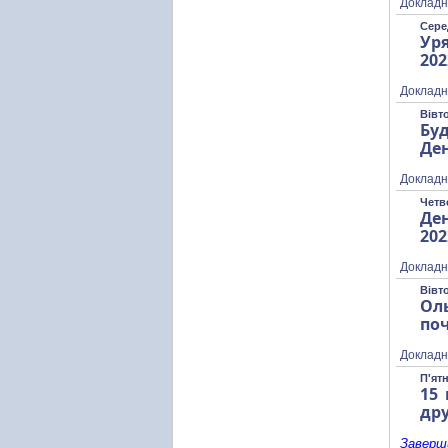
Докладн
Сере
Уря
202
Докладн
Вівт
Буд
Де
Докладн
Четве
Де
202
Докладн
Вівто
Ол
поч
Докладн
П'ятн
15 
дру
Заверши