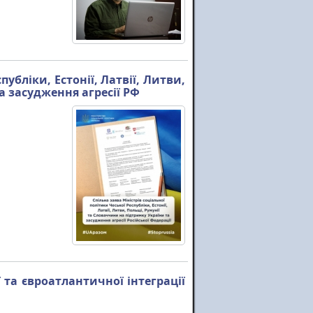
публіки, Естонії, Латвії, Литви,
а засудження агресії РФ
 та євроатлантичної інтеграції