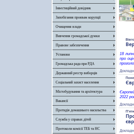
Інвестиційний довідник
Запобігання проявам корупції
Очищення влади
Вивчення громадської думки
Вівт
Вер
Правове забезпечення
18 липн
Установи
про оці
прогол
Громадська рада при РДА
Докладн
Державний реєстр виборців
Поне
Євр
Соціальний захист населення
Містобудування та архітектура
Європей
2022 ро
Вакансії
Докладн
Протидія домашнього насильства
П'ятн
Пр
Служба у справах дітей
євр
Протоколи комісії ТЕБ та НС
Докладн