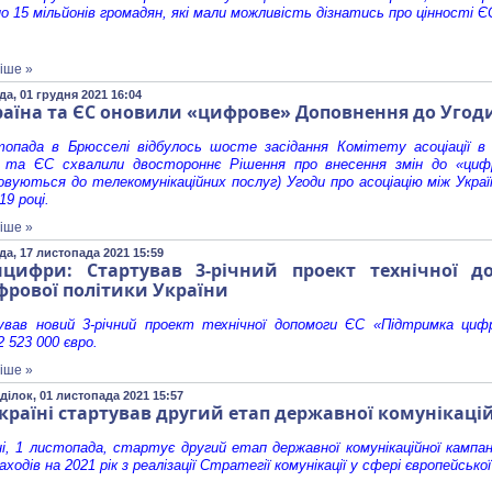
о 15 мільйонів громадян, які мали можливість дізнатись про цінності ЄС
іше »
да, 01 грудня 2021 16:04
аїна та ЄС оновили «цифрове» Доповнення до Угоди
топада в Брюсселі відбулось шосте засідання Комітету асоціації в 
а та ЄС схвалили двостороннє Рішення про внесення змін до «цифр
вуються до телекомунікаційних послуг) Угоди про асоціацію між Укра
19 році.
іше »
да, 17 листопада 2021 15:59
нцифри: Стартував 3-річний проект технічної 
фрової політики України
вав новий 3-річний проект технічної допомоги ЄС «Підтримка цифр
2 523 000 євро.
іше »
ділок, 01 листопада 2021 15:57
країні стартував другий етап державної комунікаці
і, 1 листопада, стартує другий етап державної комунікаційної кампан
аходів на 2021 рік з реалізації Стратегії комунікації у сфері європейської