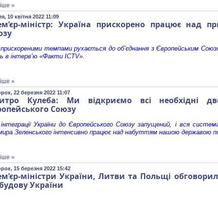
іше »
я, 10 квітня 2022 11:09
ем’єр-міністр: Україна прискорено працює над п
юзу
 прискореними темпами рухається до об’єднання з Європейським Союзо
ь в інтерв’ю «Факти ICTV».
іше »
рок, 22 березня 2022 11:07
итро Кулеба: Ми відкриємо всі необхідні дв
ропейського Союзу
інтеграції України до Європейського Союзу запущений, і вся систем
мира Зеленського інтенсивно працює над набуттям нашою державою по
іше »
рок, 15 березня 2022 15:42
ем’єр-міністри України, Литви та Польщі обговори
будову України