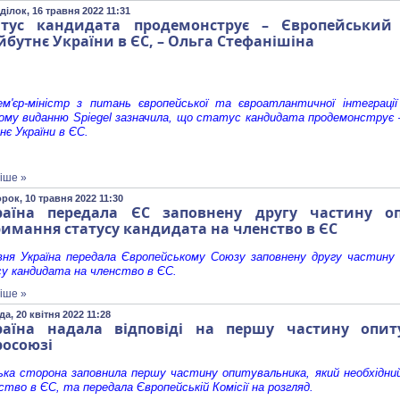
ділок, 16 травня 2022 11:31
атус кандидата продемонструє – Європейськи
бутнє України в ЄС, – Ольга Стефанішіна
рем'єр-міністр з питань європейської та євроатлантичної інтеграці
ому виданню Spiegel зазначила, що статус кандидата продемонструє 
є України в ЄС.
іше »
рок, 10 травня 2022 11:30
раїна передала ЄС заповнену другу частину оп
имання статусу кандидата на членство в ЄС
ня Україна передала Європейському Союзу заповнену другу частину 
у кандидата на членство в ЄС.
іше »
а, 20 квітня 2022 11:28
раїна надала відповіді на першу частину опи
росоюзі
ська сторона заповнила першу частину опитувальника, який необхідн
ство в ЄС, та передала Європейській Комісії на розгляд.