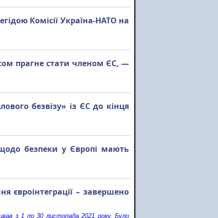
егідою Комісії Україна-НАТО на
сом прагне стати членом ЄС, —
вого безвізу» із ЄС до кінця
 щодо безпеки у Європі мають
ння євроінтеграції – завершено
ивав з 1 по 30 листопада 2021 року. Було