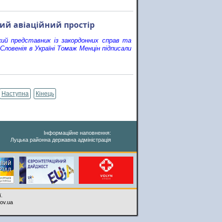
ий авіаційний простір
кий представник із закордонних справ та
Словенія в Україні Томаж Менцін підписали
Наступна
Кінець
Інформаційне наповнення:
Луцька районна державна адміністрація
.
gov.ua