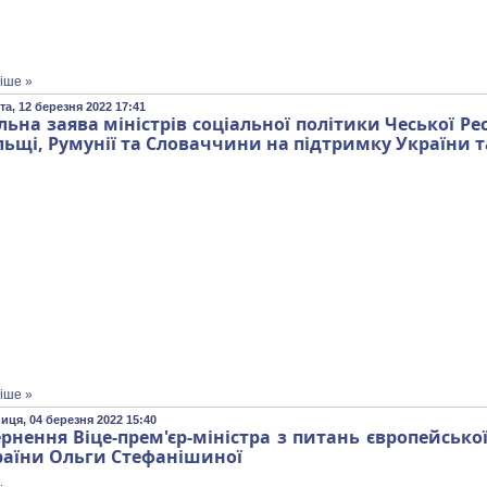
іше »
а, 12 березня 2022 17:41
льна заява міністрів соціальної політики Чеської Рес
ьщі, Румунії та Словаччини на підтримку України т
іше »
иця, 04 березня 2022 15:40
рнення Віце-прем'єр-міністра з питань європейської
раїни Ольги Стефанішиної