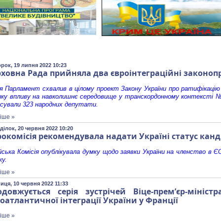
орок, 19 липня 2022 10:23
ховна Рада прийняла два євроінтеграційні законопр
я Парламент схвалив в цілому проект Закону України про ратифікацію 
нку впливу на навколишнє середовище у транскордонному контексті №
осували 323 народних депутати.
іше »
ділок, 20 червня 2022 10:20
окомісія рекомендувала надати Україні статус канд
ська Комісія опублікувала думку щодо заявки України на членство в Є
ку.
іше »
иця, 10 червня 2022 11:33
одовжується серія зустрічей Віце-премʼєр-мініс
оатлантичної інтеграції України у Франції
іше »