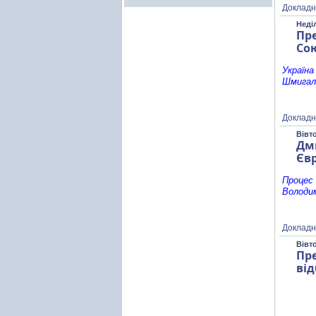
Докладн
Неділ
Пр
Со
Україна
Шмигал
Докладн
Вівто
Дм
Єв
Процес 
Володи
Докладн
Вівто
Пр
від