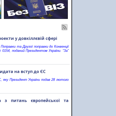
оекти у довкіллєвій сфері
Поправки та Другої поправки до Конвенції
 0154, поданий Президентом України. “За”
идата на вступ до ЄС
С, яку Президент України подав 28 лютого
тра з питань європейської та