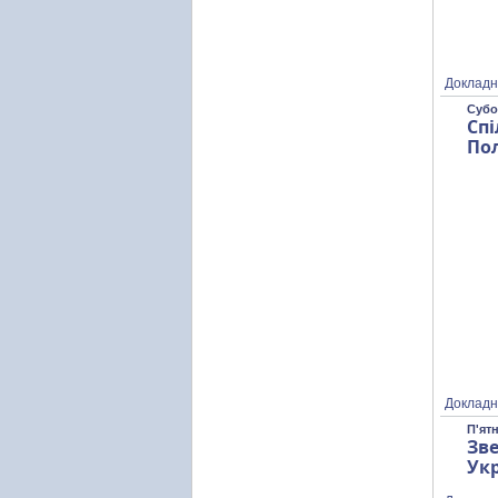
Докладн
Субот
Спі
Пол
Докладн
П'ятн
Зве
Ук