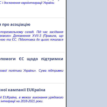
 і досягнення євроінтеграції України.
 про асоціацію
торговельному складі. Під час засідання
ового» Доповнення XVII-3 (Правила, що
їною та ЄС. Підготовка до цього почалася
допомоги ЄС щодо підтримки
ової політики України». Сума підтримки
йної кампанії EUКраїна
ії EUКраїна, в межах виконання урядового
 інтеграції на 2018-2021 роки.