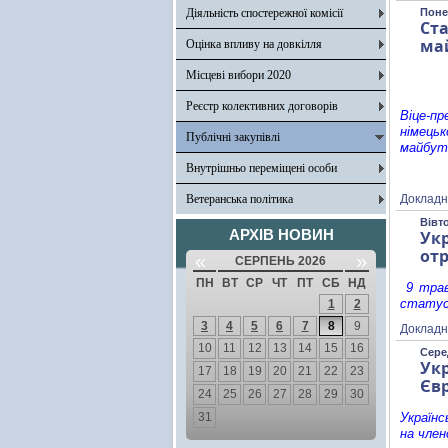
Діяльність спостережної комісії
Поне
Ст
май
Оцінка впливу на довкілля
Місцеві вибори 2020
Реєстр колективних договорів
Віце-п
німецьк
Публічні закупівлі
майбутн
Внутрішньо переміщені особи
Ветеранська політика
Докладн
Вівто
АРХІВ НОВИН
Ук
отр
«
»
СЕРПЕНЬ 2026
ПН
ВТ
СР
ЧТ
ПТ
СБ
НД
9 трав
статус
1
2
3
4
5
6
7
8
9
Докладн
10
11
12
13
14
15
16
Серед
Ук
17
18
19
20
21
22
23
Єв
24
25
26
27
28
29
30
31
Україн
на член