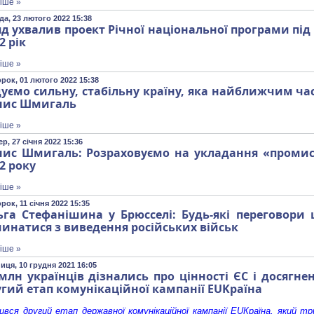
іше »
да, 23 лютого 2022 15:38
д ухвалив проект Річної національної програми під 
2 рік
іше »
орок, 01 лютого 2022 15:38
уємо сильну, стабільну країну, яка найближчим ча
нис Шмигаль
іше »
р, 27 січня 2022 15:36
нис Шмигаль: Розраховуємо на укладання «промисло
2 року
іше »
рок, 11 січня 2022 15:35
ьга Стефанішина у Брюсселі: Будь-які переговори
инатися з виведення російських військ
іше »
иця, 10 грудня 2021 16:05
млн українців дізнались про цінності ЄС і досягне
гий етап комунікаційної кампанії EUKраїна
вся другий етап державної комунікаційної кампанії EUКраїна, який тр