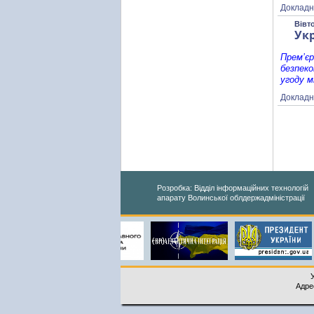
Докладн
Вівт
Укр
Прем’єр
безпеко
угоду м
Докладн
Розробка: Відділ інформаційних технологій
апарату Волинської облдержадміністрації
Адрес