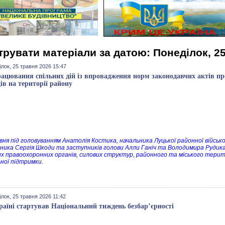
трувати матеріали за датою: Понеділок, 2
лок, 25 травня 2026 15:47
ацювання спільних дій із впровадження норм законодавчих актів про
дів на території району
вня під головуванням Анатолія Костика, начальника Луцької районної військо
ника Сергія Шкоди та заступників голови Алли Ганіч та Володимира Рудика
их правоохоронних органів, силових структур, районного та міського тери
ьної підтримки.
лок, 25 травня 2026 11:42
раїні стартував Національний тиждень безбар’єрності