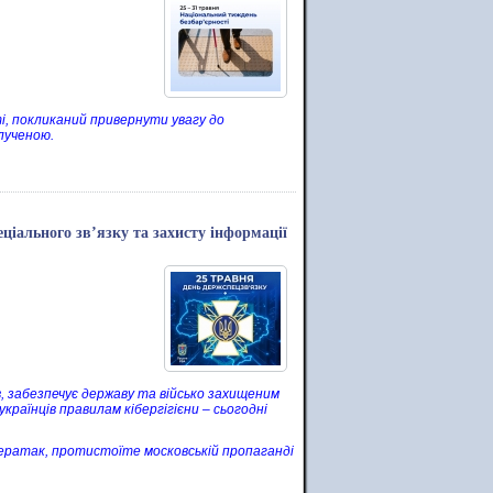
і, покликаний привернути увагу до
лученою.
ціального зв’язку та захисту інформації
в, забезпечує державу та військо захищеним
країнців правилам кібергігієни – сьогодні
ератак, протистоїте московській пропаганді