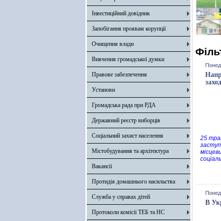
Інвестиційний довідник
Запобігання проявам корупції
Очищення влади
Філь
Вивчення громадської думки
Понеді
Правове забезпечення
Напр
захо
Установи
Громадська рада при РДА
Державний реєстр виборців
Соціальний захист населення
25 тра
заступ
Містобудування та архітектура
місцев
соціал
Вакансії
Протидія домашнього насильства
Понеді
Служба у справах дітей
В Ук
Протоколи комісії ТЕБ та НС