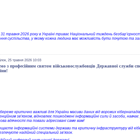
о 31 травня 2026 року в Україні триває Національний тиждень безбар’єрност
ння суспільства, у якому кожна людина має можливість бути почутою та за
лок, 25 травня 2026 10:03
ємо з професійним святом військовослужбовців Державної служби спе
їни!
о береже критично важливі для України масиви даних від ворожих кібернападі
нційним зв’язком, відновлює пошкоджені інформаційні сили й засоби, навчає у
лова вдячності та поваги адресовані саме вам!
ищаєте інформаційні системи держави та критичну інфраструктуру від кіб
езпечуєте надійний спеціальний зв’язок.