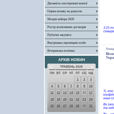
Діяльність спостережної комісії
Оцінка впливу на довкілля
Місцеві вибори 2020
Реєстр колективних договорів
З 25 п
створе
Публічні закупівлі
Внутрішньо переміщені особи
Понеді
Ветеранська політика
Віта
Укра
АРХІВ НОВИН
«
»
ТРАВЕНЬ 2026
ПН
ВТ
СР
ЧТ
ПТ
СБ
НД
1
2
3
4
5
6
7
8
9
10
Ті, хт
11
12
13
14
15
16
17
конфіде
наші с
18
19
20
21
22
23
24
Ви зах
25
26
27
28
29
30
31
та заб